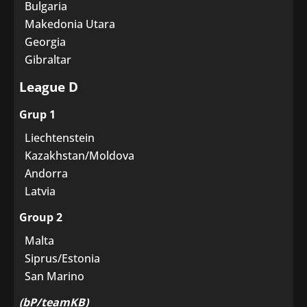
Bulgaria
Makedonia Utara
Georgia
Gibraltar
League D
Grup 1
Liechtenstein
Kazakhstan/Moldova
Andorra
Latvia
Group 2
Malta
Siprus/Estonia
San Marino
(bP/teamKB)