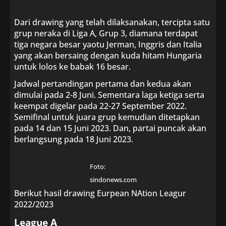
Dari drawing yang telah dilaksanakan, tercipta satu
grup neraka di Liga A, Grup 3, diamana terdapat
tiga negara besar yaotu Jerman, Inggris dan Italia
yang akan bersaing dengan kuda hitam Hungaria
untuk lolos ke babak 16 besar.
Jadwal pertandingan pertama dan kedua akan
dimulai pada 2-8 Juni. Sementara laga ketiga serta
keempat digelar pada 22-27 September 2022.
Semifinal untuk juara grup kemudian ditetapkan
pada 14 dan 15 Juni 2023. Dan, partai puncak akan
berlangsung pada 18 Juni 2023.
Foto:
sindonews.com
Berikut hasil drawing Eurpean NAtion Leagur
2022/2023
League A