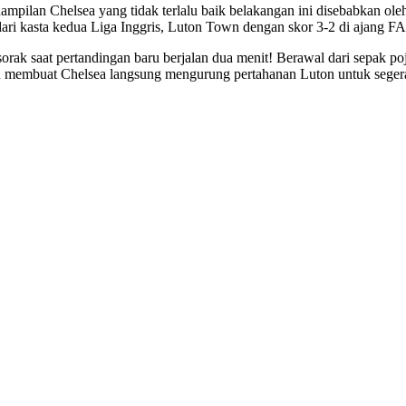
pilan Chelsea yang tidak terlalu baik belakangan ini disebabkan oleh 
ari kasta kedua Liga Inggris, Luton Town dengan skor 3-2 di ajang F
 saat pertandingan baru berjalan dua menit! Berawal dari sepak poj
ah membuat Chelsea langsung mengurung pertahanan Luton untuk sege