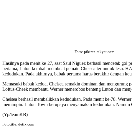
Foto: pikiran-rakyat.com
Hasilnya pada menit ke-27, saat Saul Niguez berhasil mencetak go
pertama, Luton kembali membuat pemain Chelsea tertunduk lesu. HA
kedudukan. Pada akhirnya, babak pertama harus berakhir dengan ke
Memasuki babak kedua, Chelsea semakin dominan dan mengurung perta
Loftus-Cheek membantu Werner menerobos benteng Luton dan menjeg
Chelsea berhasil membalikkan kedudukan. Pada menit ke-78, Werner 
memimpin. Luton Town berupaya menyamakan kedudukan. Namun Chelse
(Yp/teamKB)
Fototitle: detik.com