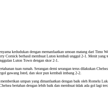
l penyama kedudukan dengan memanfaatkan umoan matang dari Timo Wer
rry Cornick berhasil membuat Luton kembali unggul 2-1. Menit yang t
unggulan Luton Town dengan skor 2-1.
hanan tuan rumah. Serangan demi serangan terus dilakukan Chelsea. 
ol gawang Isted, dan skor pun kembali imbang 2-2.
memberikan umpan yang dimanfaatkan dengan baik oleh Romelu Lukaku 
a bertahan dengan lebih baik dan membuat tidak ada gol lagi terci