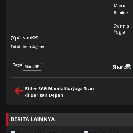
Marco
Remirez
Dennis
Fogia
(Yp/teamKB)
Fototitle: instagram
Tags:
Share
Moto GP
Rider SAG Mandalika Juga Start
di Barisan Depan
BERITA LAINNYA