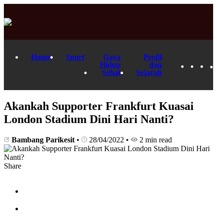
Home
Sport
Gaya
Profil
Hidup
dan
Sehat
Sejarah
Akankah Supporter Frankfurt Kuasai
London Stadium Dini Hari Nanti?
Bambang Parikesit
•
28/04/2022
•
2 min read
Share