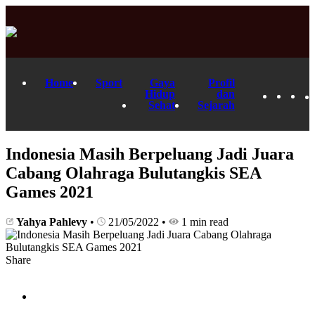
Home
Sport
Gaya
Profil
Hidup
dan
Sehat
Sejarah
Indonesia Masih Berpeluang Jadi Juara
Cabang Olahraga Bulutangkis SEA
Games 2021
Yahya Pahlevy
•
21/05/2022
•
1 min read
Share