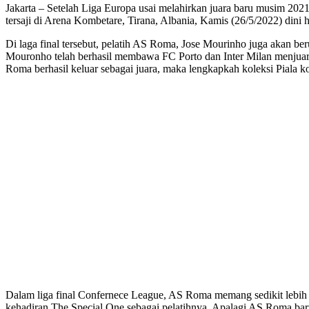
Jakarta – Setelah Liga Europa usai melahirkan juara baru musim 2
tersaji di Arena Kombetare, Tirana, Albania, Kamis (26/5/2022) dini h
Di laga final tersebut, pelatih AS Roma, Jose Mourinho juga akan be
Mouronho telah berhasil membawa FC Porto dan Inter Milan menjuar
Roma berhasil keluar sebagai juara, maka lengkapkah koleksi Piala k
Dalam liga final Confernece League, AS Roma memang sedikit lebih 
kehadiran The Special One sebagai pelatihnya. Apalagi AS Roma baru s