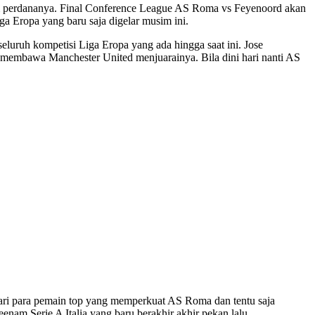
sim perdananya. Final Conference League AS Roma vs Feyenoord akan
iga Eropa yang baru saja digelar musim ini.
eluruh kompetisi Liga Eropa yang ada hingga saat ini. Jose
membawa Manchester United menjuarainya. Bila dini hari nanti AS
dari para pemain top yang memperkuat AS Roma dan tentu saja
enam Serie A Italia yang baru berakhir akhir pekan lalu.