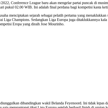
021/2022, Conference League baru akan mengelar partai puncak di mu
ari pukul 02.00 WIB. Ini adalah final perdana bagi kompetisi kasta ket
rusaha menciptakan sejarah sebagai pelatih pertama yang menaklukkan s
ai Liga Champions. Sedangkan Liga Europa juga ditaklukkannya kala 
ompetisi Eropa yang diraih Jose Mourinho.
diunggulkan dibandingkan wakil Belanda Feyenoord. Ini tidak lepas 
aja mengantongi tiket Liga Europa setelah berhasil finish di urutan ke