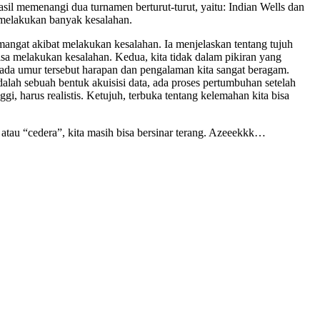
rhasil memenangi dua turnamen berturut-turut, yaitu: Indian Wells dan
 melakukan banyak kesalahan.
angat akibat melakukan kesalahan. Ia menjelaskan tentang tujuh
bisa melakukan kesalahan. Kedua, kita tidak dalam pikiran yang
 pada umur tersebut harapan dan pengalaman kita sangat beragam.
alah sebuah bentuk akuisisi data, ada proses pertumbuhan setelah
i, harus realistis. Ketujuh, terbuka tentang kelemahan kita bisa
atau “cedera”, kita masih bisa bersinar terang. Azeeekkk…