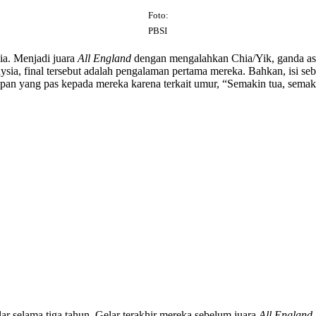
Foto:
PBSI
a. Menjadi juara
All England
dengan mengalahkan Chia/Yik, ganda asal
ysia, final tersebut adalah pengalaman pertama mereka. Bahkan, isi se
pan yang pas kepada mereka karena terkait umur, “Semakin tua, semak
r selama tiga tahun. Gelar terakhir mereka sebelum juara
All England