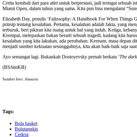
Cerita kembali dari para atlet untuk berprestasi, jadi teringat sebuah
Miami Open, dalam tahun yang sama. Kita pun bisa mengalami “Suns
Elizabeth Day, penulis ‘Failosophy: A Handbook For When Things Go 
prinsip tentang kesalahan. Pertama, kesalahan adalah fakta, yang men
terburuk, beri pikiran kita ruang untuk hal yang indah. Ketiga, keb
Keempat, melepaskan bukan berarti sebuah tragedi, kadang kita harus
kesalahan yang kita lakukan, ada perubahan. Keenam, masa depan ditent
menjadi sumber kekuatan sesungguhnya, kita akan baik-baik saja saat
Ayo semangat lagi. Bukankah Dostoyevsky pernah berkata ‘
The dark
(BS/timKB)
Sumber foto: Amazon
Tags:
Bola basket
Bulutangkis
Cedera