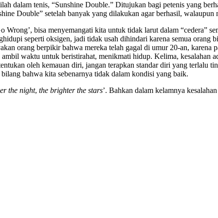
 istilah dalam tenis, “Sunshine Double.” Ditujukan bagi petenis yang be
hine Double” setelah banyak yang dilakukan agar berhasil, walaupun
Wrong’, bisa menyemangati kita untuk tidak larut dalam “cedera” sem
ghidupi seperti oksigen, jadi tidak usah dihindari karena semua orang 
anyakan orang berpikir bahwa mereka telah gagal di umur 20-an, karena
 ambil waktu untuk beristirahat, menikmati hidup. Kelima, kesalahan ad
ukan oleh kemauan diri, jangan terapkan standar diri yang terlalu tingg
 bilang bahwa kita sebenarnya tidak dalam kondisi yang baik.
er the night
,
the brighter the stars
’. Bahkan dalam kelamnya kesalahan 