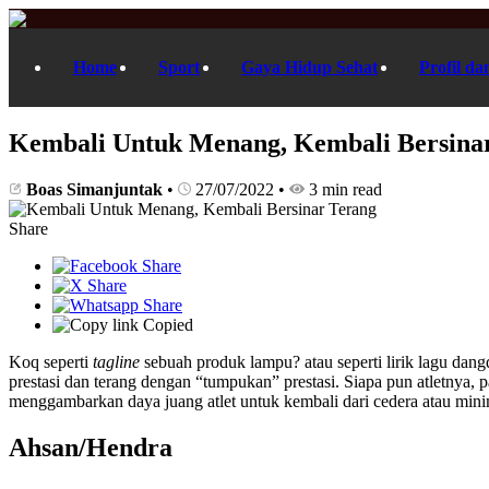
Home
Sport
Gaya Hidup Sehat
Profil da
Kembali Untuk Menang, Kembali Bersina
Boas Simanjuntak
•
27/07/2022
•
3 min read
Share
Copied
Koq seperti
tagline
sebuah produk lampu? atau seperti lirik lagu dangd
prestasi dan terang dengan “tumpukan” prestasi. Siapa pun atletnya, p
menggambarkan daya juang atlet untuk kembali dari cedera atau mini
Ahsan/Hendra