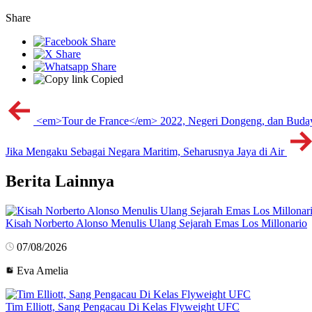
Share
Copied
<em>Tour de France</em> 2022, Negeri Dongeng, dan Buda
Jika Mengaku Sebagai Negara Maritim, Seharusnya Jaya di Air
Berita Lainnya
Kisah Norberto Alonso Menulis Ulang Sejarah Emas Los Millonario
07/08/2026
Eva Amelia
Tim Elliott, Sang Pengacau Di Kelas Flyweight UFC