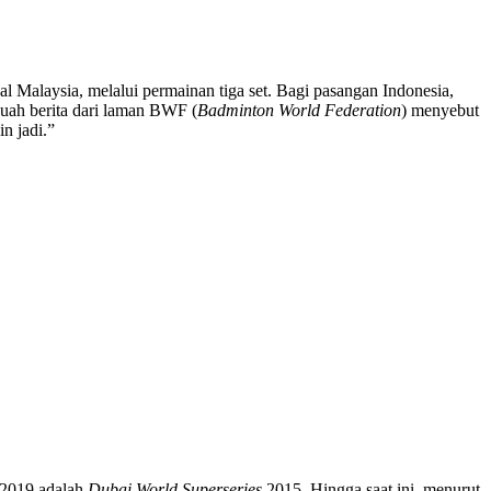
 Malaysia, melalui permainan tiga set. Bagi pasangan Indonesia,
buah berita dari laman BWF (
Badminton World Federation
) menyebut
in jadi.”
2019 adalah
Dubai World Superseries
2015. Hingga saat ini, menurut