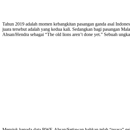
Tahun 2019 adalah momen kebangkitan pasangan ganda asal Indonesi
juara tersebut adalah yang kedua kali. Sedangkan bagi pasangan Mala
Ahsan/Hendra sebagai “The old lions aren’t done yet.” Sebuah ungka
Merujuk kepada data BWF, Ahsan/Setiawan bahkan telah “puasa” gela