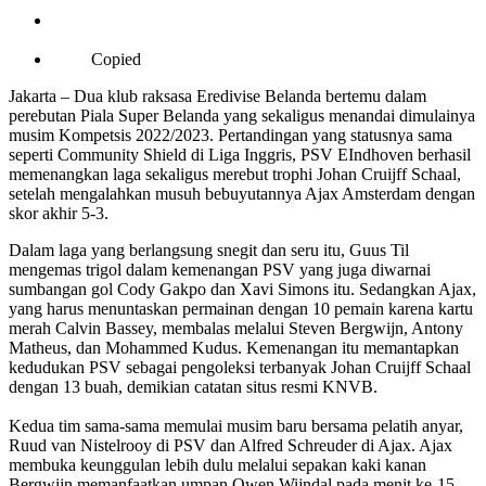
Copied
Jakarta – Dua klub raksasa Eredivise Belanda bertemu dalam
perebutan Piala Super Belanda yang sekaligus menandai dimulainya
musim Kompetsis 2022/2023. Pertandingan yang statusnya sama
seperti Community Shield di Liga Inggris, PSV EIndhoven berhasil
memenangkan laga sekaligus merebut trophi Johan Cruijff Schaal,
setelah mengalahkan musuh bebuyutannya Ajax Amsterdam dengan
skor akhir 5-3.
Dalam laga yang berlangsung snegit dan seru itu, Guus Til
mengemas trigol dalam kemenangan PSV yang juga diwarnai
sumbangan gol Cody Gakpo dan Xavi Simons itu. Sedangkan Ajax,
yang harus menuntaskan permainan dengan 10 pemain karena kartu
merah Calvin Bassey, membalas melalui Steven Bergwijn, Antony
Matheus, dan Mohammed Kudus. Kemenangan itu memantapkan
kedudukan PSV sebagai pengoleksi terbanyak Johan Cruijff Schaal
dengan 13 buah, demikian catatan situs resmi KNVB.
Kedua tim sama-sama memulai musim baru bersama pelatih anyar,
Ruud van Nistelrooy di PSV dan Alfred Schreuder di Ajax. Ajax
membuka keunggulan lebih dulu melalui sepakan kaki kanan
Bergwijn memanfaatkan umpan Owen Wijndal pada menit ke-15.