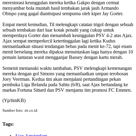
merestorasi keunggulan mereka ketika Gakpo dengan cermat
menyambar bola muntah hasil tembakan jarak jauh Armando
Obispo yang gagal diantisipasi sempurna oleh kiper Jay Gorter.
Empat menit kemudian, Til melengkapi catatan trigol dengan sebuah
sebuah tembakan dari luar kotak penalti yang cukup untuk
memperdaya Gorter dan menambah keunggulan PSV 4-2 atas Ajax.
Ajax sempat memperkecil ketertinggalan lagi ketika Kudus
memanfaatkan situasi tendangan bebas pada menit ke-72, tapi enam
menit berselang mereka dipaksa menuntaskan laga hanya dengan 10
pemain lantaran wasit mengganjar Bassey dengan kartu merah.
Semenit memasuki waktu tambahan, PSV melengkapi kemenangan
mereka dengan gol Simons yang memanfaatkan umpan terobosan
Joey Veerman. Kedua tim akan menjalani pertandingan pekan
pembuka Liga Belanda pada Sabtu (6/8), saat Ajax bertandang ke
markas Fortuna Sittard dan PSV menjamu tim promosi FC Emmen.
(Yp/timKB)
Sumber foto: rri.co.id
Tags:
Ajax Amsterdam