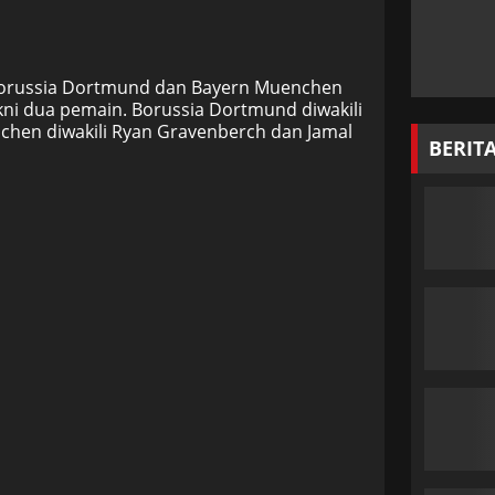
l, Borussia Dortmund dan Bayern Muenchen
i dua pemain. Borussia Dortmund diwakili
hen diwakili Ryan Gravenberch dan Jamal
BERIT