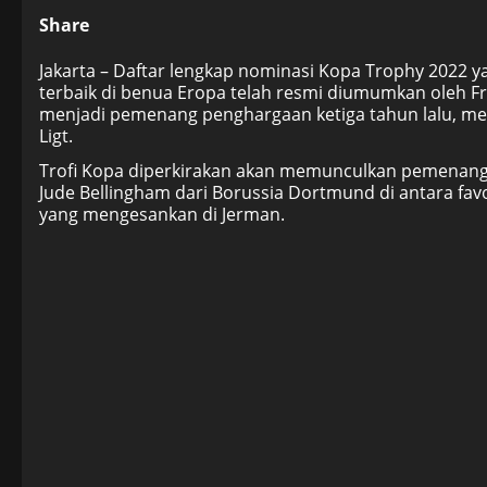
Share
Jakarta – Daftar lengkap nominasi Kopa Trophy 2022 
terbaik di benua Eropa telah resmi diumumkan oleh Fr
menjadi pemenang penghargaan ketiga tahun lalu, men
Ligt.
Trofi Kopa diperkirakan akan memunculkan pemenan
Jude Bellingham dari Borussia Dortmund di antara fav
yang mengesankan di Jerman.