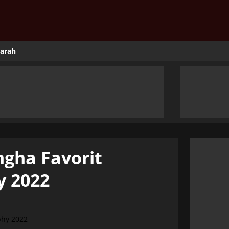
jarah
gha Favorit
 2022