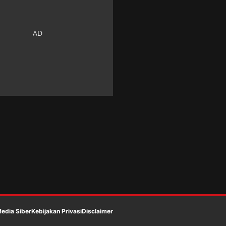
edia Siber
Kebijakan Privasi
Disclaimer