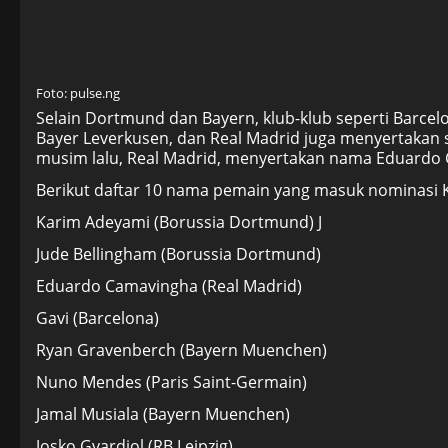
Foto: pulse.ng
Selain Dortmund dan Bayern, klub-klub seperti Barcelon
Bayer Leverkusen, dan Real Madrid juga menyertakan
musim lalu, Real Madrid, menyertakan nama Eduardo
Berikut daftar 10 nama pemain yang masuk nominasi 
Karim Adeyami (Borussia Dortmund) J
Jude Bellingham (Borussia Dortmund)
Eduardo Camavingha (Real Madrid)
Gavi (Barcelona)
Ryan Gravenberch (Bayern Muenchen)
Nuno Mendes (Paris Saint-Germain)
Jamal Musiala (Bayern Muenchen)
Josko Gvardiol (RB Leipzig)