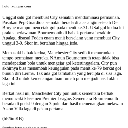
Foto: kompas.com
Unggul satu gol membuat City semakin mendominasi permainan.
Pasukan Pep Guardiola semakin berada di atas angin setelah De
Bruyne mampu mencetak gol pada menit ke-31. USai gol kedua ini
praktis perlawanan Bournemouth di babak pertama berakhir.
Apalagi disusul Foden enam menit berselang yang membuat City
unggul 3-0. Skor ini bertahan hingga jeda.
Memasuki babak kedua, Manchester City sedikit menurunkan
tempo permainan mereka. NAmun Bournemouth tetap tidak bisa
mendapatkan bola untuk mengejar gol ketertinggalam. City pun
akhirnya bisa menambah keunggulan pada menit ke-79 berkat gol
bunuh diri Lerma. Tak ada gol tambahan yang tercipta di sisa laga.
Skor 4-0 untuk kemenangan tuan rumah pun menjadi hasil akhir
laga ini.
Berkat hasil ini, Manchester City pun untuk sementara berhak
memuncaki klasemen Premier League. Sementara Bournemouth
berada di posisi 9 dengan 3 poin dari hasil memenangkan melawan
Aston Villa laga di pekan pertama.
(bP/timKB)
Sumber foto: sindonews.com