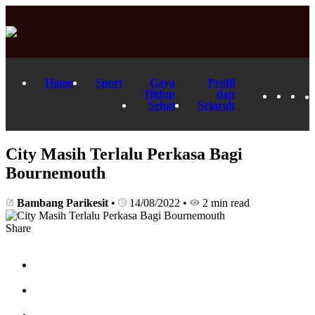
Home
Sport
Gaya
Profil
Hidup
dan
Sehat
Sejarah
City Masih Terlalu Perkasa Bagi
Bournemouth
Bambang Parikesit
•
14/08/2022
•
2 min read
Share