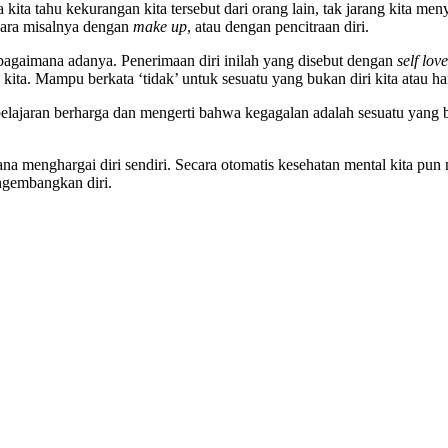
ita tahu kekurangan kita tersebut dari orang lain, tak jarang kita men
 cara misalnya dengan
make up
, atau dengan pencitraan diri.
sebagaimana adanya. Penerimaan diri inilah yang disebut dengan
self lov
 kita. Mampu berkata ‘tidak’ untuk sesuatu yang bukan diri kita atau 
lajaran berharga dan mengerti bahwa kegagalan adalah sesuatu yang b
 menghargai diri sendiri. Secara otomatis kesehatan mental kita pun m
ngembangkan diri.