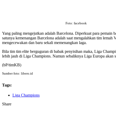
Foto: facebook
Yang paling mengejutkan adalah Barcelona. Diperkuat para pemain b
satunya kemenangan Barcelona adalah saat mengalahkan tim lemah Vic
mengecewakan dan baru sekali memenangkan laga.
Bila tim tim elite berguguran di babak penyisihan maka, Liga Champ
lebih jauh di Liga Champions. Namun sebaliknya Liga Europa akan se
(bP/timKB)
Sumber foto: libero.id
Tags:
Liga Champions
Share