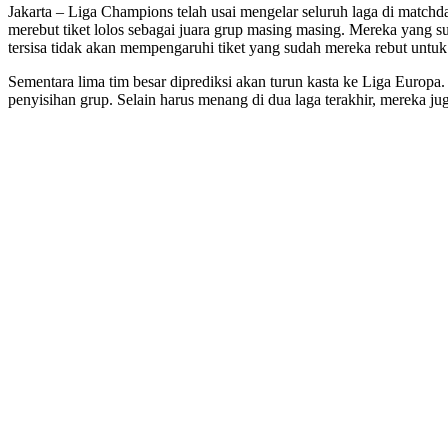
Jakarta – Liga Champions telah usai mengelar seluruh laga di matchda
merebut tiket lolos sebagai juara grup masing masing. Mereka yang 
tersisa tidak akan mempengaruhi tiket yang sudah mereka rebut untuk
Sementara lima tim besar diprediksi akan turun kasta ke Liga Europa. 
penyisihan grup. Selain harus menang di dua laga terakhir, mereka 