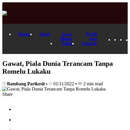
Home
Sport
Gaya
Profil
Hidup
dan
Sehat
Sejarah
Gawat, Piala Dunia Terancam Tanpa
Romelu Lukaku
Bambang Parikesit
•
01/11/2022
•
2 min read
Share