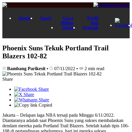
Home
Sport
Gaya
Profil
Hidup
dan
Sehat
Sejarah
Phoenix Suns Tekuk Portland Trail
Blazers 102-82
Bambang Parikesit
•
07/11/2022
•
2 min read
Share
Copied
Jakarta – Delapan laga NBA tersaji pada Minggu 6/11/2022.
Diantaranya adalah saat Phoenix Suns yang sukses membalaskan
dendam mereka pada Portland Trail Blazers. Setelah kalah tipis 106-
108 di pertandingan sebelumnya, hari ini mereka sukses