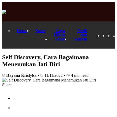
Home
Sport
Gaya
Profil
Hidup
dan
Sehat
Sejarah
Self Discovery, Cara Bagaimana
Menemukan Jati Diri
Dayana Kristyka
•
11/11/2022
•
4 min read
Share