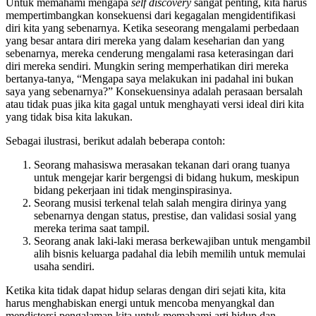
Untuk memahami mengapa
self discovery
sangat penting, kita harus
mempertimbangkan konsekuensi dari kegagalan mengidentifikasi
diri kita yang sebenarnya. Ketika seseorang mengalami perbedaan
yang besar antara diri mereka yang dalam keseharian dan yang
sebenarnya, mereka cenderung mengalami rasa keterasingan dari
diri mereka sendiri. Mungkin sering memperhatikan diri mereka
bertanya-tanya, “Mengapa saya melakukan ini padahal ini bukan
saya yang sebenarnya?” Konsekuensinya adalah perasaan bersalah
atau tidak puas jika kita gagal untuk menghayati versi ideal diri kita
yang tidak bisa kita lakukan.
Sebagai ilustrasi, berikut adalah beberapa contoh:
Seorang mahasiswa merasakan tekanan dari orang tuanya
untuk mengejar karir bergengsi di bidang hukum, meskipun
bidang pekerjaan ini tidak menginspirasinya.
Seorang musisi terkenal telah salah mengira dirinya yang
sebenarnya dengan status, prestise, dan validasi sosial yang
mereka terima saat tampil.
Seorang anak laki-laki merasa berkewajiban untuk mengambil
alih bisnis keluarga padahal dia lebih memilih untuk memulai
usaha sendiri.
Ketika kita tidak dapat hidup selaras dengan diri sejati kita, kita
harus menghabiskan energi untuk mencoba menyangkal dan
mendistorsi pengalaman kita untuk memahami arti hidup dan