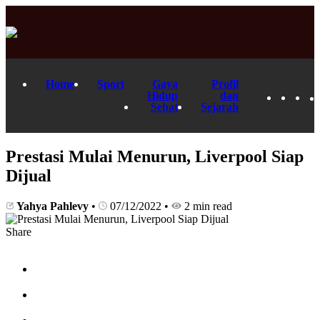
Home
Sport
Gaya
Profil
Hidup
dan
Sehat
Sejarah
Prestasi Mulai Menurun, Liverpool Siap
Dijual
Yahya Pahlevy
•
07/12/2022
•
2 min read
Share