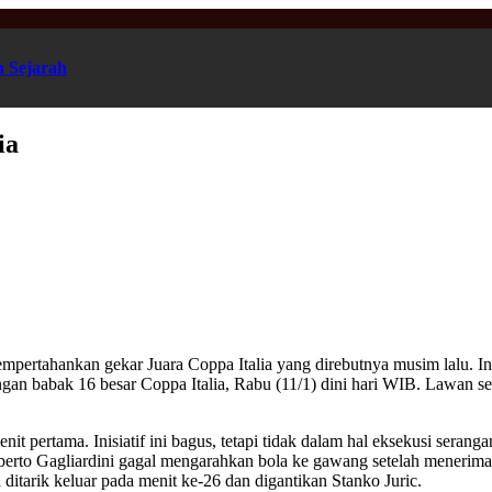
n Sejarah
ia
mpertahankan gekar Juara Coppa Italia yang direbutnya musim lalu. Int
an babak 16 besar Coppa Italia, Rabu (11/1) dini hari WIB. Lawan sela
t pertama. Inisiatif ini bagus, tetapi tidak dalam hal eksekusi serang
berto Gagliardini gagal mengarahkan bola ke gawang setelah menerima
tarik keluar pada menit ke-26 dan digantikan Stanko Juric.