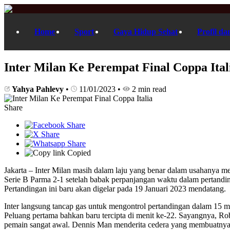
Home
Sport
Gaya Hidup Sehat
Profil da
Inter Milan Ke Perempat Final Coppa Ital
Yahya Pahlevy
•
11/01/2023
•
2 min read
Share
Copied
Jakarta – Inter Milan masih dalam laju yang benar dalam usahanya me
Serie B Parma 2-1 setelah babak perpanjangan waktu dalam pertanding
Pertandingan ini baru akan digelar pada 19 Januari 2023 mendatang.
Inter langsung tancap gas untuk mengontrol pertandingan dalam 15 meni
Peluang pertama bahkan baru tercipta di menit ke-22. Sayangnya, Ro
pemain sangat awal. Dennis Man menderita cedera yang membuatnya di