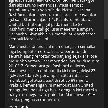
agresif. Pada menit ke-78, United mencetak gol
dari aksi Bruno Fernandes. Wasit sempat
membuat keputusan offside. Namun, karena
Rashford tak menyentuh bola, wasit menyatakan
gol sah. Skor menjadi 1-1. Rashford membawa
United berbalik unggul pada menit ke-82.
Rashford mencetak gol usai menerima umpan
Garnacho. Skor akhir 2-1 membuat Manchester
kembali Merah kali ini.
Manchester United kini memenangkan sembilan
laga kompetitif mereka secara beruntun di
seluruh ajang rentetan terpanjang sejak era Jose
Mourinho antara Desember dan Januari di musim
2016/17. Sementara gol Rashford di derby
Manchester ini membuat dia kini mengoleksi 22
gol+
assist
dari 26 penampilan atau rata-rata
membuat gol atau assist di setiap 88 menit.
Praktis, kemenangan ini membuat Man United
mengudeta posisi tiga besar dengan kini mereka
hanya tertinggal satu poin dari Manchester City
selaku penguasa runner-up.
(Yp/timKB)