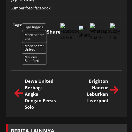
Sumber foto: facebook
Tags:
Liga Inggris
Share
Manchester
City
Manchester
United
Marcus
Rashford
Dewa United
Brighton
Berbagi
Hancur
Angka
Leburkan
Dengan Persis
Liverpool
Solo
BERITA LAINNYA