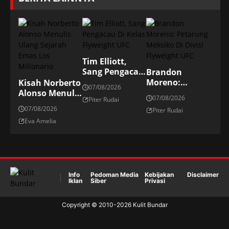
Tim Elliott,
Sang Pengacau
Brandon
Di Kelas
Moreno:
Kisah Norberto
07/08/2026
Flyweight UFC
Petarung
Alonso Menulis
07/08/2026
Piter Rudai
Meksiko Di
Ulang Sejarah
07/08/2026
Piter Rudai
Divisi
Emas Los
Eva Amelia
Flyweight UFC
Millonario
Info
Pedoman Media
Kebijakan
Disclaimer
Iklan
Siber
Privasi
Copyright © 2010-
2026
Kulit Bundar