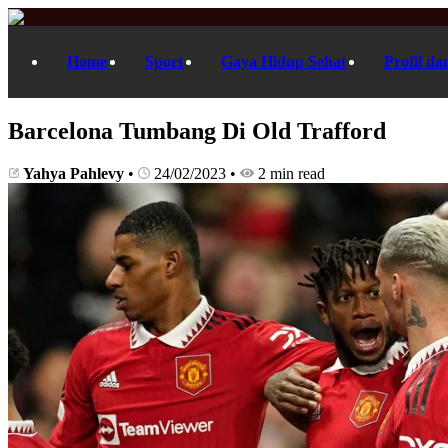
Home
Sport
Gaya Hidup Sehat
Profil da
Barcelona Tumbang Di Old Trafford
Yahya Pahlevy
•
24/02/2023
•
2 min read