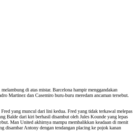
ih melambung di atas mistar. Barcelona hampir menggandakan
andro Martinez dan Casemiro buru-buru meredam ancaman tersebut.
d yang muncul dari lini kedua. Fred yang tidak terkawal melepas
g Balde dari kiri berhasil disambut oleh Jules Kounde yang lepas
rsebut. Man United akhirnya mampu membalikkan keadaan di menit
gsung disambar Antony dengan tendangan placing ke pojok kanan