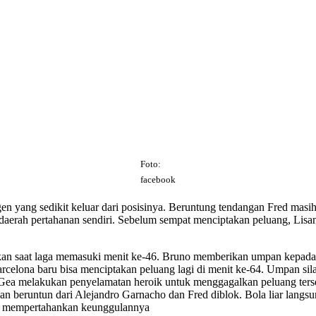
Foto:
facebook
en yang sedikit keluar dari posisinya. Beruntung tendangan Fred mas
daerah pertahanan sendiri. Sebelum sempat menciptakan peluang, Lis
saat laga memasuki menit ke-46. Bruno memberikan umpan kepada Fre
elona baru bisa menciptakan peluang lagi di menit ke-64. Umpan silan
de Gea melakukan penyelamatan heroik untuk menggagalkan peluang te
ngan beruntun dari Alejandro Garnacho dan Fred diblok. Bola liar lan
u mempertahankan keunggulannya