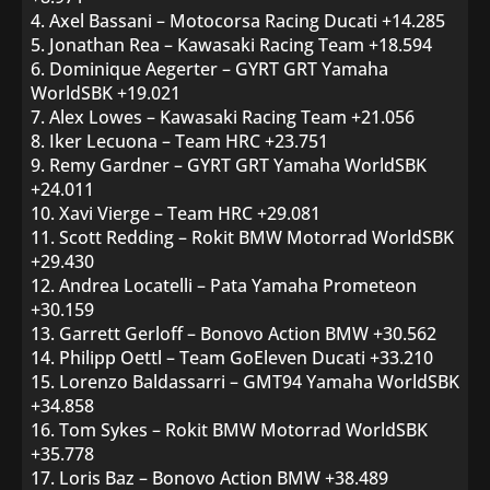
4. Axel Bassani – Motocorsa Racing Ducati +14.285
5. Jonathan Rea – Kawasaki Racing Team +18.594
6. Dominique Aegerter – GYRT GRT Yamaha
WorldSBK +19.021
7. Alex Lowes – Kawasaki Racing Team +21.056
8. Iker Lecuona – Team HRC +23.751
9. Remy Gardner – GYRT GRT Yamaha WorldSBK
+24.011
10. Xavi Vierge – Team HRC +29.081
11. Scott Redding – Rokit BMW Motorrad WorldSBK
+29.430
12. Andrea Locatelli – Pata Yamaha Prometeon
+30.159
13. Garrett Gerloff – Bonovo Action BMW +30.562
14. Philipp Oettl – Team GoEleven Ducati +33.210
15. Lorenzo Baldassarri – GMT94 Yamaha WorldSBK
+34.858
16. Tom Sykes – Rokit BMW Motorrad WorldSBK
+35.778
17. Loris Baz – Bonovo Action BMW +38.489