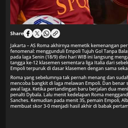
Share
Jakarta – AS Roma akhirnya memetik kemenangan pert
fenomenal: menggunduli Empoli Tujuh Gol Tanpa Balas 
pada laga Senin (18/9) dini hari WIB ini langsung men
tangga ke-12 klasemen sementara liga Italia dari sebe
Empoli terpuruk di dasar klasemen dengan sama sekal
Roma yang sebelumnya tak pernah menang dan sudah ka
mencoba bangkit di laga melawan Empoli. Dan benar
awal laga. Ketika pertandingan baru berjalan dua m
penalti Dybala. Lalu menit kedelapan Roma menggand
Sanches. Kemudian pada menit 35, pemain Empoli, Alb
membuat skor 3-0 menjadi hasil akhir di babak pert