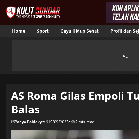
Home
Sport
Gaya Hidup Sehat
Profil dan Se
AS Roma Gilas Empoli T
Balas
•
•
Yahya Pahlevy
19/09/2023
2 min read