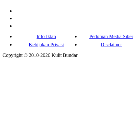
Info Iklan
Pedoman Media Siber
Kebijakan Privasi
Disclaimer
Copyright © 2010-
2026
Kulit Bundar