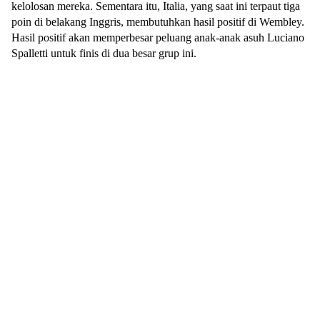
kelolosan mereka. Sementara itu, Italia, yang saat ini terpaut tiga
poin di belakang Inggris, membutuhkan hasil positif di Wembley.
Hasil positif akan memperbesar peluang anak-anak asuh Luciano
Spalletti untuk finis di dua besar grup ini.