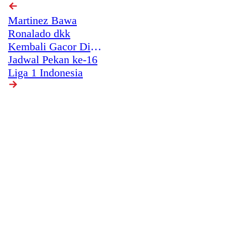
Martinez Bawa
Ronalado dkk
Kembali Gacor Di
Kualifikasi Euro
Jadwal Pekan ke-16
2024
Liga 1 Indonesia