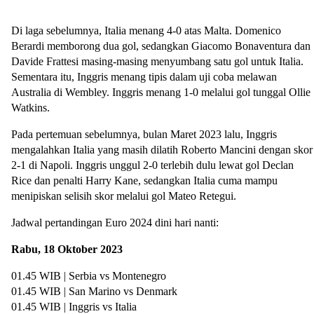
Di laga sebelumnya, Italia menang 4-0 atas Malta. Domenico
Berardi memborong dua gol, sedangkan Giacomo Bonaventura dan
Davide Frattesi masing-masing menyumbang satu gol untuk Italia.
Sementara itu, Inggris menang tipis dalam uji coba melawan
Australia di Wembley. Inggris menang 1-0 melalui gol tunggal Ollie
Watkins.
Pada pertemuan sebelumnya, bulan Maret 2023 lalu, Inggris
mengalahkan Italia yang masih dilatih Roberto Mancini dengan skor
2-1 di Napoli. Inggris unggul 2-0 terlebih dulu lewat gol Declan
Rice dan penalti Harry Kane, sedangkan Italia cuma mampu
menipiskan selisih skor melalui gol Mateo Retegui.
Jadwal pertandingan Euro 2024 dini hari nanti:
Rabu, 18 Oktober 2023
01.45 WIB | Serbia vs Montenegro
01.45 WIB | San Marino vs Denmark
01.45 WIB | Inggris vs Italia