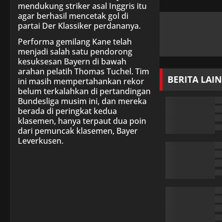
mendukung striker asal Inggris itu
agar berhasil mencetak gol di
partai Der Klassiker perdananya.
Performa gemilang Kane telah
menjadi salah satu pendorong
kesuksesan Bayern di bawah
arahan pelatih Thomas Tuchel. Tim
BERITA LAI
ini masih mempertahankan rekor
belum terkalahkan di pertandingan
Bundesliga musim ini, dan mereka
berada di peringkat kedua
klasemen, hanya terpaut dua poin
dari pemuncak klasemen, Bayer
Leverkusen.