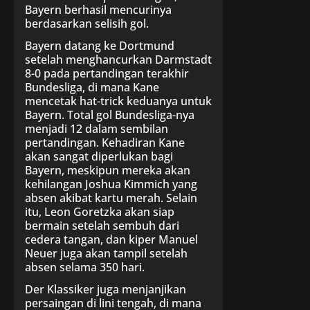
Bayern berhasil mencurinya
berdasarkan selisih gol.
Bayern datang ke Dortmund
setelah menghancurkan Darmstadt
8-0 pada pertandingan terakhir
Bundesliga, di mana Kane
mencetak hat-trick keduanya untuk
Bayern. Total gol Bundesliga-nya
menjadi 12 dalam sembilan
pertandingan. Kehadiran Kane
akan sangat diperlukan bagi
Bayern, meskipun mereka akan
kehilangan Joshua Kimmich yang
absen akibat kartu merah. Selain
itu, Leon Goretzka akan siap
bermain setelah sembuh dari
cedera tangan, dan kiper Manuel
Neuer juga akan tampil setelah
absen selama 350 hari.
Der Klassiker juga menjanjikan
persaingan di lini tengah, di mana