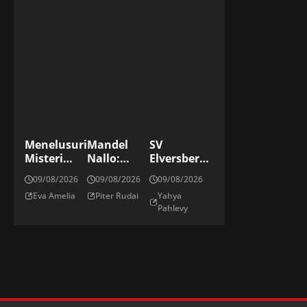
Menelusuri
Mandel
SV
Misteri
Nallo:
Elversberg
Angka
“Mango”,
Promosi Ke
09/08/2026
09/08/2026
09/08/2026
Unik Jarak
Mantan
Bundesliga
Eva Amelia
Piter Rudai
Yahya
Lari
Bintang
Jerman
Pahlevy
Maraton
Bellator Di
Modern
UFC