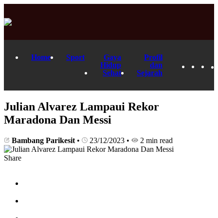
Home
Sport
Gaya
Profil
Hidup
dan
Sehat
Sejarah
Julian Alvarez Lampaui Rekor
Maradona Dan Messi
Bambang Parikesit
•
23/12/2023
•
2 min read
Share