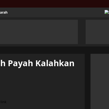
jarah
ah Payah Kalahkan