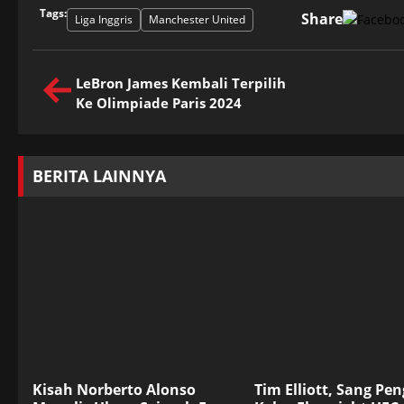
Tags:
Share
Liga Inggris
Manchester United
LeBron James Kembali Terpilih
Ke Olimpiade Paris 2024
BERITA LAINNYA
Kisah Norberto Alonso
Tim Elliott, Sang Pe