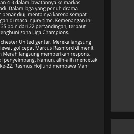
n 4-3 dalam lawatannya ke markas
tadi. Dalam laga yang penuh drama
 benar diuji mentalnya karena sempat
an di masa injury time. Kemenangan ini
35 poin dari 22 pertandingan, terpaut
menghuni zona Liga Champions.
hester United gentar. Mereka langsung
lewat gol cepat Marcus Rashford di menit
tan Merah langsung memberikan respons.
ol penyeimbang. Namun, alih-alih mencetak
it ke-22. Rasmus Hojlund membawa Man