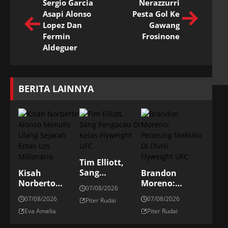
Sergio Garcia
Nerazzurri
Asapi Alonso
Pesta Gol Ke
Lopez Dan
Gawang
Fermin
Frosinone
Aldeguer
BERITA LAINNYA
Tim Elliott,
Sang
Kisah
Brandon
Pengacau Di
Norberto
Moreno:
07/08/2026
Kelas
Alonso
Petarung
07/08/2026
07/08/2026
Piter Rudai
Flyweight UFC
Menulis Ulang
Meksiko Di
Eva Amelia
Piter Rudai
Sejarah Emas
Divisi
Los Millonario
Flyweight UFC