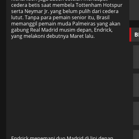
cedera betis saat membela Tottenham Hotspur
serta Neymar Jr. yang belum pulih dari cedera
lutut. Tanpa para pemain senior itu, Brasil
memanggil pemain muda Palmeiras yang akan
gabung Real Madrid musim depan, Endrick,
B
yang melakoni debutnya Maret lalu.
Endrick menemani duo Madrid di lini depan