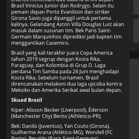
Brasil Vinicius Junior dan Rodrygo. Selain itu
pemain depan Porto Evanilson dan striker
Girona Savio juga dipanggil untuk pertama
kalinya, Gelandang Aston Villa Douglas Luiz akan
masuk dalam susunan tim. Bek Paris Saint-
Germain Marquinhos diprediksi jadi kapten tim
menggantikan Casemiro.
Brasil yang kali terakhir juara Copa America
tahun 2019 segrup dengan Kosta Rika,
Paraguay, dan Kolombia di Grup D. Laga
perdana Tim Samba pada 24 Juni menghadapi
Kosta Rika. Sebelum turnamen, Brasil
direncanakan melakoni dua laga ujicoba kontra
Meksiko dan Amerika Serikat awal bulan depan.
Skuad Brasil
Kiper: Alisson Becker (Liverpool), Éderson
(Manchester City) Bento (Athletico-PR);
Bek: Danilo (Juventus), Yan Couto (Girona),
Guilherme Arana (Atlético-MG), Wendell (FC
Porto), Beraldo (Paris Saint-Germain),