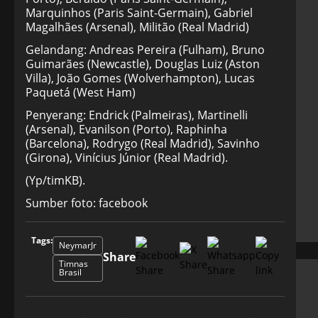
Marquinhos (Paris Saint-Germain), Gabriel
Magalhães (Arsenal), Militão (Real Madrid)
Gelandang: Andreas Pereira (Fulham), Bruno
Guimarães (Newcastle), Douglas Luiz (Aston
Villa), João Gomes (Wolverhampton), Lucas
Paquetá (West Ham)
Penyerang: Endrick (Palmeiras), Martinelli
(Arsenal), Evanilson (Porto), Raphinha
(Barcelona), Rodrygo (Real Madrid), Savinho
(Girona), Vinícius Júnior (Real Madrid).
(Yp/timKB).
Sumber foto: facebook
Tags:
NeymarJr
Share
Timnas
Brasil