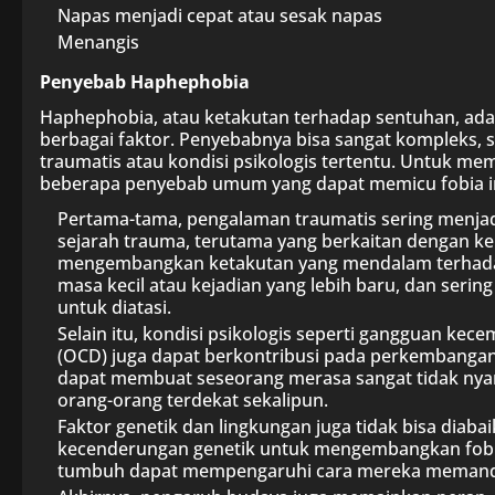
Napas menjadi cepat atau sesak napas
Menangis
Penyebab Haphephobia
Haphephobia, atau ketakutan terhadap sentuhan, ada
berbagai faktor. Penyebabnya bisa sangat kompleks, 
traumatis atau kondisi psikologis tertentu. Untuk mema
beberapa penyebab umum yang dapat memicu fobia in
Pertama-tama, pengalaman traumatis sering menjad
sejarah trauma, terutama yang berkaitan dengan ke
mengembangkan ketakutan yang mendalam terhadap 
masa kecil atau kejadian yang lebih baru, dan seri
untuk diatasi.
Selain itu, kondisi psikologis seperti gangguan ke
(OCD) juga dapat berkontribusi pada perkembangan
dapat membuat seseorang merasa sangat tidak nyam
orang-orang terdekat sekalipun.
Faktor genetik dan lingkungan juga tidak bisa diab
kecenderungan genetik untuk mengembangkan fobi
tumbuh dapat mempengaruhi cara mereka memand