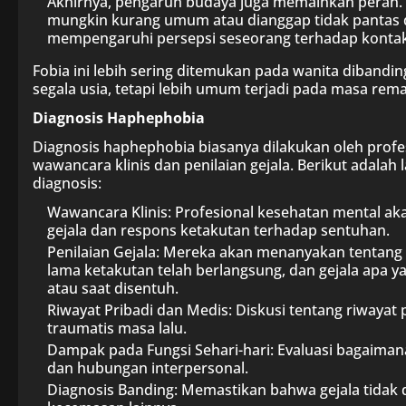
Akhirnya, pengaruh budaya juga memainkan peran.
mungkin kurang umum atau dianggap tidak pantas da
mempengaruhi persepsi seseorang terhadap kontak 
Fobia ini lebih sering ditemukan pada wanita dibandin
segala usia, tetapi lebih umum terjadi pada masa rem
Diagnosis Haphephobia
Diagnosis haphephobia biasanya dilakukan oleh profe
wawancara klinis dan penilaian gejala. Berikut adal
diagnosis:
Wawancara Klinis: Profesional kesehatan mental
gejala dan respons ketakutan terhadap sentuhan.
Penilaian Gejala: Mereka akan menanyakan tentang 
lama ketakutan telah berlangsung, dan gejala apa ya
atau saat disentuh.
Riwayat Pribadi dan Medis: Diskusi tentang riwaya
traumatis masa lalu.
Dampak pada Fungsi Sehari-hari: Evaluasi bagaiman
dan hubungan interpersonal.
Diagnosis Banding: Memastikan bahwa gejala tidak 