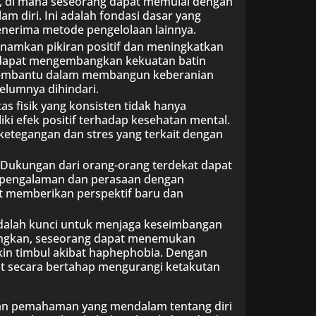
k, di mana seseorang dapat memulai dengan
 diri. Ini adalah fondasi dasar yang
erima metode pengelolaan lainnya.
anamkan pikiran positif dan meningkatkan
 dapat mengembangkan kekuatan batin
 membantu dalam membangun keberanian
elumnya dihindari.
tas fisik yang konsisten tidak hanya
ki efek positif terhadap kesehatan mental.
ketegangan dan stres yang terkait dengan
Dukungan dari orang-orang terdekat dapat
gi pengalaman dan perasaan dengan
t memberikan perspektif baru dan
adalah kunci untuk menjaga keseimbangan
nangkan, seseorang dapat menemukan
n timbul akibat haphephobia. Dengan
t secara bertahap mengurangi ketakutan
.
n pemahaman yang mendalam tentang diri