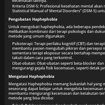
kecemasan lainnya.
Kriteria DSM-5: Profesional kesehatan mental akan 
Statistical Manual of Mental Disorders” (DSM-5) un
Pengobatan Haphephobia
Untuk mengobati haphephobia, ada beberapa pendekat
melibatkan kombinasi dari terapi psikologis dan duk
metode yang umum digunakan:
Psikoterapi: Terapi perilaku kognitif (CBT) dan ter
membantu pasien mengubah pikiran dan persepsi n
sementara terapi eksposur secara bertahap memper
takuti dalam cara yang terkontrol.
Obat-obatan: Obat-obatan seperti beta-blocker da
mengurangi gejala fisik kecemasan, seperti detak j
Mengatasi Haphephobia
Mengatasi Haphephobia memang bukanlah hal yang 
seseorang dapat belajar untuk mengelola kecemasan m
membantu mengurangi kecemasan dan ketakutan terh
metode yang bisa dicoba: