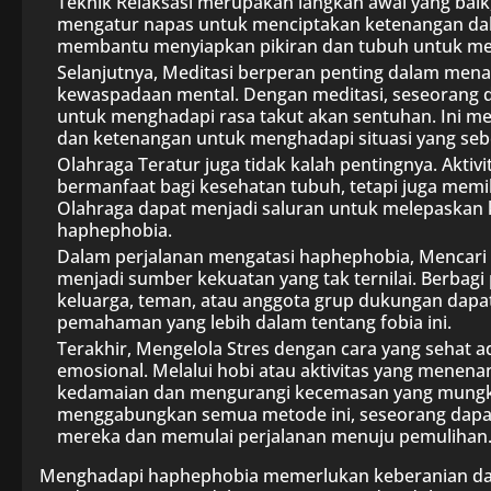
Teknik Relaksasi merupakan langkah awal yang bai
mengatur napas untuk menciptakan ketenangan dalam
membantu menyiapkan pikiran dan tubuh untuk men
Selanjutnya, Meditasi berperan penting dalam men
kewaspadaan mental. Dengan meditasi, seseorang
untuk menghadapi rasa takut akan sentuhan. Ini
dan ketenangan untuk menghadapi situasi yang seb
Olahraga Teratur juga tidak kalah pentingnya. Aktivi
bermanfaat bagi kesehatan tubuh, tetapi juga memili
Olahraga dapat menjadi saluran untuk melepaskan 
haphephobia.
Dalam perjalanan mengatasi haphephobia, Mencari 
menjadi sumber kekuatan yang tak ternilai. Berba
keluarga, teman, atau anggota grup dukungan dapa
pemahaman yang lebih dalam tentang fobia ini.
Terakhir, Mengelola Stres dengan cara yang sehat 
emosional. Melalui hobi atau aktivitas yang mene
kedamaian dan mengurangi kecemasan yang mungki
menggabungkan semua metode ini, seseorang dapa
mereka dan memulai perjalanan menuju pemulihan
Menghadapi haphephobia memerlukan keberanian da