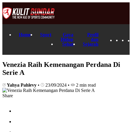
Home
Sport
Gaya
Profil
Hidup
dan
Sehat
Sejarah
Venezia Raih Kemenangan Perdana Di
Serie A
Yahya Pahlevy
•
23/09/2024
•
2 min read
Share