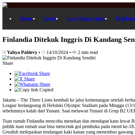
Home
Sport
Gaya Hidup Sehat
Profil da
Finlandia Ditekuk Inggris Di Kandang Sen
Yahya Pahlevy
•
14/10/2024
•
2 min read
Share
Copied
Jakarta – The Three Lions kembali ke jalur kemenangan setelah ber
League berlangsung di Helsinki Olympic Stadium pada Minggu (13/10/
sebelumnya kalah dari Yunani. Saat melawan Yunani di Grup B2 UEFA
Tuan rumah Finlandia mencoba menekan dan mendapat kans lewat B
publik tuan rumah usai bisa mencetak gol pembuka pada menit ke-18
Grealish melepaskan tendangan kaki kanan yang menembus gawang Luk