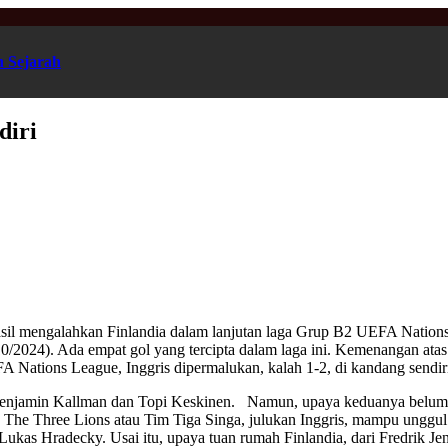
n Sejarah
diri
hasil mengalahkan Finlandia dalam lanjutan laga Grup B2 UEFA Natio
2024). Ada empat gol yang tercipta dalam laga ini. Kemenangan atas F
 Nations League, Inggris dipermalukan, kalah 1-2, di kandang sendir
enjamin Kallman dan Topi Keskinen. Namun, upaya keduanya belum 
. The Three Lions atau Tim Tiga Singa, julukan Inggris, mampu unggu
as Hradecky. Usai itu, upaya tuan rumah Finlandia, dari Fredrik Jen