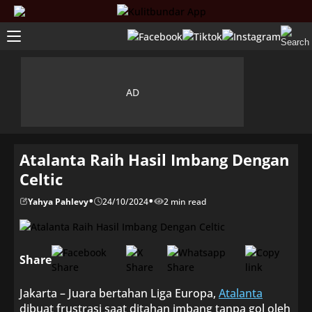
Atalanta Raih Hasil Imbang Dengan
Celtic
•
•
Yahya Pahlevy
24/10/2024
2 min read
Share
Jakarta – Juara bertahan Liga Europa,
Atalanta
dibuat frustrasi saat ditahan imbang tanpa gol oleh