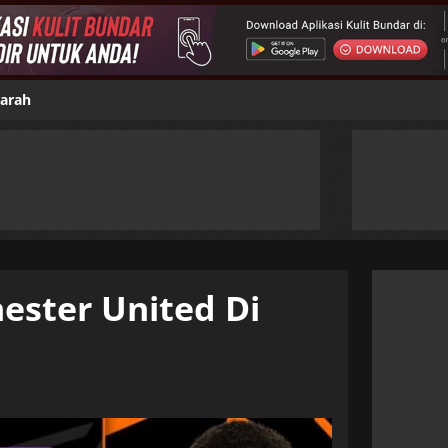
jarah
ster United Di