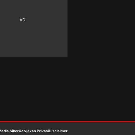
edia Siber
Kebijakan Privasi
Disclaimer