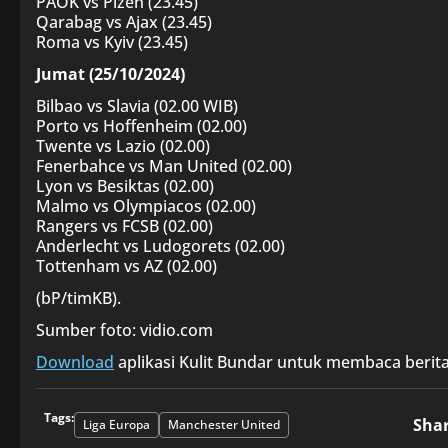
PAOK vs Plzen (23.45)
Qarabag vs Ajax (23.45)
Roma vs Kyiv (23.45)
Jumat (25/10/2024)
Bilbao vs Slavia (02.00 WIB)
Porto vs Hoffenheim (02.00)
Twente vs Lazio (02.00)
Fenerbahce vs Man United (02.00)
Lyon vs Besiktas (02.00)
Malmo vs Olympiacos (02.00)
Rangers vs FCSB (02.00)
Anderlecht vs Ludogorets (02.00)
Tottenham vs AZ (02.00)
(bP/timKB).
Sumber foto: vidio.com
Download
aplikasi Kulit Bundar untuk membaca berita
Tags:
Sha
Liga Europa
Manchester United