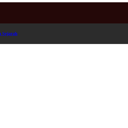
n Sejarah