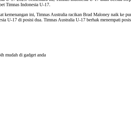
bet Timnas Indonesia U-17.
t kemenangan ini, Timnas Australia racikan Brad Maloney naik ke pu
ia U-17 di posisi dua. Timnas Australia U-17 berhak menempati posisi 
bih mudah di gadget anda