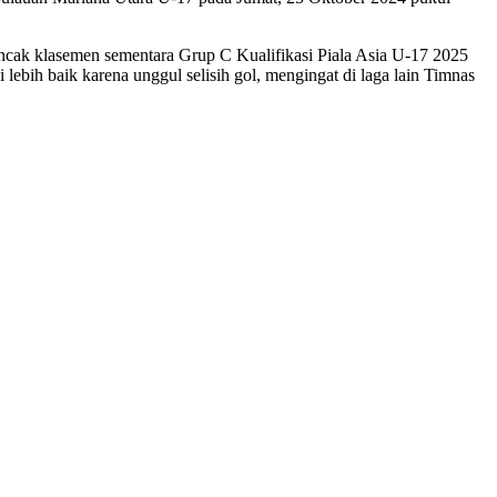
ncak klasemen sementara Grup C Kualifikasi Piala Asia U-17 2025
lebih baik karena unggul selisih gol, mengingat di laga lain Timnas