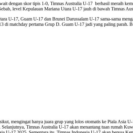
ait dengan skor tipis 1-0, Timnas Australia U-17 berhasil meraih k
 Sebab, level Kepulauan Mariana Utara U-17 jauh di bawah Timnas Aust
Utara U-17, Guam U-17 dan Brunei Darussalam U-17 sama-sama mengala
-13 di matchday pertama Grup D. Guam U-17 jadi yang paling parah. 
kut, mengingat hanya juara grup yang lolos otomatis ke Piala Asia U-1
aik. Selanjutnya, Timnas Australia U-17 akan menantang tuan rumah Ku
a Asia U-17 2025. Sementara itu, Timnas Indonesia U-17 akan bersua K