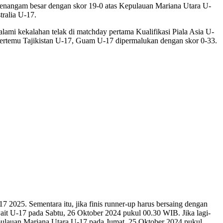
emenangam besar dengan skor 19-0 atas Kepulauan Mariana Utara U-
ralia U-17.
mi kekalahan telak di matchday pertama Kualifikasi Piala Asia U-
Bertemu Tajikistan U-17, Guam U-17 dipermalukan dengan skor 0-33.
7 2025. Sementara itu, jika finis runner-up harus bersaing dengan
wait U-17 pada Sabtu, 26 Oktober 2024 pukul 00.30 WIB. Jika lagi-
epulauan Mariana Utara U-17 pada Jumat, 25 Oktober 2024 pukul