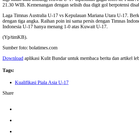
21.30 WIB. Kemenangan dengan selisih dua digit gol berpotensi disa
Laga Timnas Australia U-17 vs Kepulauan Mariana Utara U-17. Berka
dengan tiga angka. Raihan poin ini sama persis dengan Timnas Indones
Indonesia U-17 hanya menang 1-0 atas Kuwait U-17.
(Yp/timKB).
Sumber foto: bolatimes.com
Download
aplikasi Kulit Bundar untuk membaca berita dan artikel le
Tags:
Kualifikasi Piala Asia U-17
Share