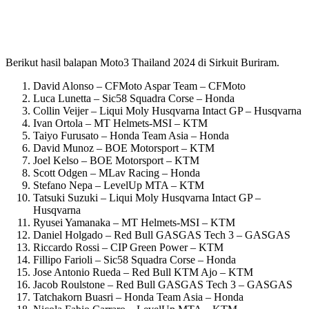
Berikut hasil balapan Moto3 Thailand 2024 di Sirkuit Buriram.
David Alonso – CFMoto Aspar Team – CFMoto
Luca Lunetta – Sic58 Squadra Corse – Honda
Collin Veijer – Liqui Moly Husqvarna Intact GP – Husqvarna
Ivan Ortola – MT Helmets-MSI – KTM
Taiyo Furusato – Honda Team Asia – Honda
David Munoz – BOE Motorsport – KTM
Joel Kelso – BOE Motorsport – KTM
Scott Odgen – MLav Racing – Honda
Stefano Nepa – LevelUp MTA – KTM
Tatsuki Suzuki – Liqui Moly Husqvarna Intact GP –
Husqvarna
Ryusei Yamanaka – MT Helmets-MSI – KTM
Daniel Holgado – Red Bull GASGAS Tech 3 – GASGAS
Riccardo Rossi – CIP Green Power – KTM
Fillipo Farioli – Sic58 Squadra Corse – Honda
Jose Antonio Rueda – Red Bull KTM Ajo – KTM
Jacob Roulstone – Red Bull GASGAS Tech 3 – GASGAS
Tatchakorn Buasri – Honda Team Asia – Honda