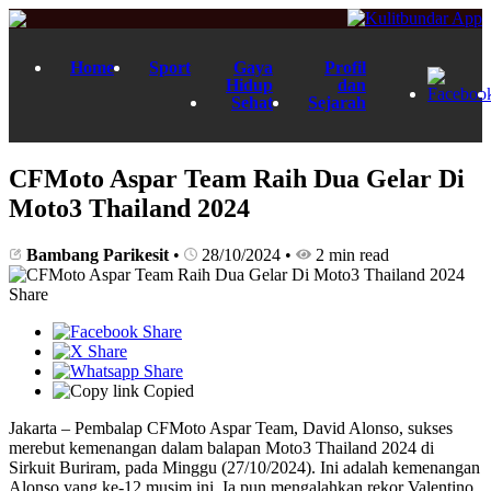
Home
Sport
Gaya
Profil
Hidup
dan
Sehat
Sejarah
CFMoto Aspar Team Raih Dua Gelar Di
Moto3 Thailand 2024
Bambang Parikesit
•
28/10/2024
•
2 min read
Share
Copied
Jakarta – Pembalap CFMoto Aspar Team, David Alonso, sukses
merebut kemenangan dalam balapan Moto3 Thailand 2024 di
Sirkuit Buriram, pada Minggu (27/10/2024). Ini adalah kemenangan
Alonso yang ke-12 musim ini. Ia pun mengalahkan rekor Valentino