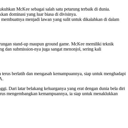
ukuhkan McKee sebagai salah satu petarung terbaik di dunia.
an dominasi yang luar biasa di divisinya.
membuatnya menjadi lawan yang sulit untuk dikalahkan di dalam
rtarungan stand-up maupun ground game. McKee memiliki teknik
g dan submission-nya juga sangat menonjol, sering kali
 Ia terus berlatih dan mengasah kemampuannya, siap untuk menghadapi
A.
. Dari latar belakang keluarganya yang erat dengan dunia bela diri
n terus mengembangkan kemampuannya, ia siap untuk menaklukkan