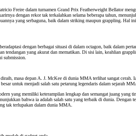
atricio Freire dalam turnamen Grand Prix Featherweight Bellator meng
irnya dengan rekor tak terkalahkan selama beberapa tahun, menunjukk
ya yang serbaguna, baik dalam striking maupun grappling. Hal ini 
eradaptasi dengan berbagai situasi di dalam octagon, baik dalam pe
 tendangan yang akurat dan mematikan. Di sisi lain, keahlian grapplin
i submission.
 diraih, masa depan A. J. McKee di dunia MMA terlihat sangat cerah.
besar untuk menjadi salah satu petarung legendaris dalam sejarah MM
n yang memiliki keterampilan lengkap dan semangat juang yang tinggi
nunjukkan bahwa ia adalah salah satu yang terbaik di dunia. Denga
yang tak terlupakan dalam dunia MMA.
bih mudah di gadget anda