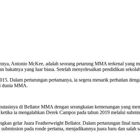
yahnya, Antonio McKee, adalah seorang petarung MMA terkenal yang me
kan bakatnya yang luar biasa. Setelah menyelesaikan pendidikan seko
015. Dalam pertarungan pertamanya, ia segera menarik perhatian de
 di dunia MMA.
putasinya di Bellator MMA dengan serangkaian kemenangan yang menge
 ketika ia mengalahkan Derek Campos pada tahun 2019 melalui submissi
n gelar Juara Featherweight Bellator. Dalam pertarungan final turna
n submission pada ronde pertama, menjadikannya juara baru dan salah s