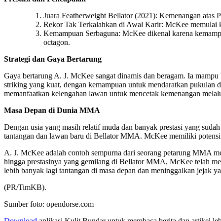
Juara Featherweight Bellator (2021): Kemenangan atas P
Rekor Tak Terkalahkan di Awal Karir: McKee memulai kar
Kemampuan Serbaguna: McKee dikenal karena kemampuann
octagon.
Strategi dan Gaya Bertarung
Gaya bertarung A. J. McKee sangat dinamis dan beragam. Ia mampu b
striking yang kuat, dengan kemampuan untuk mendaratkan pukulan dan
memanfaatkan kelengahan lawan untuk mencetak kemenangan melalu
Masa Depan di Dunia MMA
Dengan usia yang masih relatif muda dan banyak prestasi yang sudah
tantangan dan lawan baru di Bellator MMA. McKee memiliki potensi 
A. J. McKee adalah contoh sempurna dari seorang petarung MMA moder
hingga prestasinya yang gemilang di Bellator MMA, McKee telah me
lebih banyak lagi tantangan di masa depan dan meninggalkan jejak 
(PR/TimKB).
Sumber foto: opendorse.com
Download
aplikasi Kulit Bundar untuk membaca berita dan artikel le