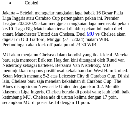
Copied
Jakarta – Setelah menggelar rangkaian laga babak 16 Besar Piala
Liga Inggris atau Carabao Cup pertengahan pekan ini, Premier
League 2024/2025 akan menggelar rangkaian laga memasuki pekan
ke-10. Laga Big Match akan tersaji di akhir pekan ini, yaitu duel
antara Manchester United dan Chelsea. Duel
MU
vs Chelsea akan
digelar di Old Trafford, Minggu (3/11/2024) malam WIB.
Pertandingan akan kick off pada pukul 23.30 WIB.
MU akan menjamu Chelsea dalam kondisi yang tidak ideal. Mereka
baru saja memecat Erik ten Hag dan kini ditangani oleh Ruud van
Nistelrooy sebagai karteker. Bersama Van Nistelrooy, MU
menunjukkan respons positif usai kekalahan dari West Ham United.
Setan Merah menang 5-2 atas Leicester City di Carabao Cup. Di sisi
lain, Chelsea baru saja menelan kekalahan di Carabao Cup. The
Blues disingkirkan Newcastle United dengan skor 0-2. Menilik
klasemen Liga Inggris, Chelsea berada di posisi yang jauh lebih baik
ketimbang MU. Chelsea ada di urutan kelima dengan 17 poin,
sedangkan MU di posisi ke-14 dengan 11 poin.