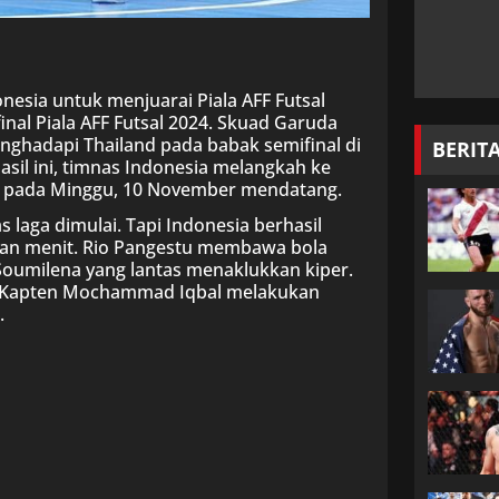
onesia untuk menjuarai Piala AFF Futsal
final Piala AFF Futsal 2024. Skuad Garuda
ghadapi Thailand pada babak semifinal di
BERIT
asil ini, timnas Indonesia melangkah ke
lar pada Minggu, 10 November mendatang.
aga dimulai. Tapi Indonesia berhasil
pan menit. Rio Pangestu membawa bola
 Soumilena yang lantas menaklukkan kiper.
d. Kapten Mochammad Iqbal melakukan
.