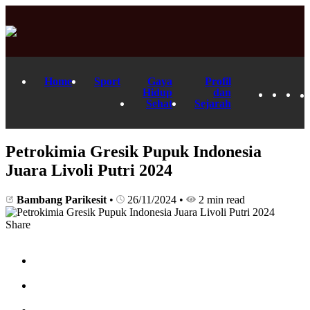
Home
Sport
Gaya
Profil
Hidup
dan
Sehat
Sejarah
Petrokimia Gresik Pupuk Indonesia
Juara Livoli Putri 2024
Bambang Parikesit
•
26/11/2024
•
2 min read
Share