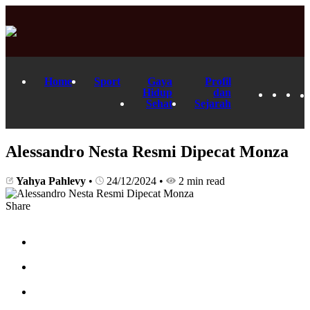
Home
Sport
Gaya
Profil
Hidup
dan
Sehat
Sejarah
Alessandro Nesta Resmi Dipecat Monza
Yahya Pahlevy
•
24/12/2024
•
2 min read
Share