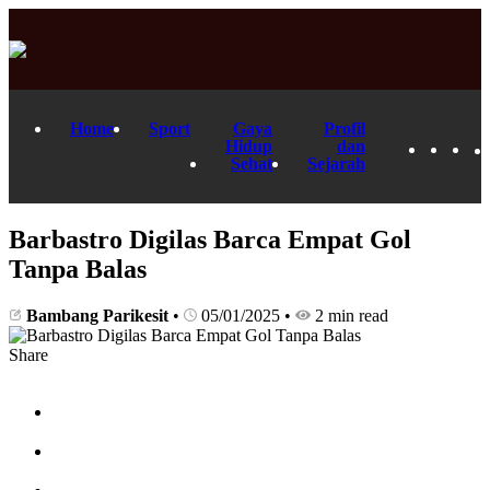
Home
Sport
Gaya
Profil
Hidup
dan
Sehat
Sejarah
Barbastro Digilas Barca Empat Gol
Tanpa Balas
Bambang Parikesit
•
05/01/2025
•
2 min read
Share