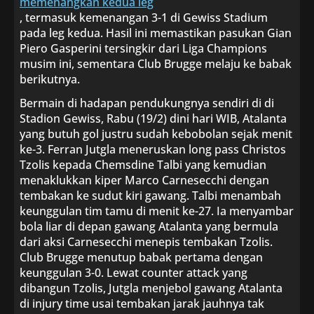
memenangkan kedua leg
, termasuk kemenangan 3-1 di Gewiss Stadium
pada leg kedua. Hasil ini memastikan pasukan Gian
Piero Gasperini tersingkir dari Liga Champions
musim ini, sementara Club Brugge melaju ke babak
berikutnya.
Bermain di hadapan pendukungnya sendiri di di
Stadion Gewiss, Rabu (19/2) dini hari WIB, Atalanta
yang butuh gol justru sudah kebobolan sejak menit
ke-3. Ferran Jutgla meneruskan long pass Christos
Tzolis kepada Chemsdine Talbi yang kemudian
menaklukkan kiper Marco Carnesecchi dengan
tembakan ke sudut kiri gawang. Talbi menambah
keunggulan tim tamu di menit ke-27. Ia menyambar
bola liar di depan gawang Atalanta yang bermula
dari aksi Carnesecchi menepis tembakan Tzolis.
Club Brugge menutup babak pertama dengan
keunggulan 3-0. Lewat counter attack yang
dibangun Tzolis, Jutgla menjebol gawang Atalanta
di injury time usai tembakan jarak jauhnya tak