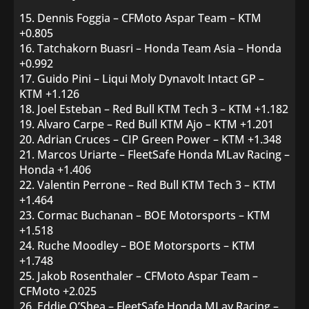
15. Dennis Foggia – CFMoto Aspar Team – KTM
+0.805
16. Tatchakorn Buasri – Honda Team Asia – Honda
+0.992
17. Guido Pini – Liqui Moly Dynavolt Intact GP –
KTM +1.126
18. Joel Esteban – Red Bull KTM Tech 3 – KTM +1.182
19. Alvaro Carpe – Red Bull KTM Ajo – KTM +1.201
20. Adrian Cruces – CIP Green Power – KTM +1.348
21. Marcos Uriarte – FleetSafe Honda MLav Racing –
Honda +1.406
22. Valentin Perrone – Red Bull KTM Tech 3 – KTM
+1.464
23. Cormac Buchanan – BOE Motorsports – KTM
+1.518
24. Ruche Moodley – BOE Motorsports – KTM
+1.748
25. Jakob Rosenthaler – CFMoto Aspar Team –
CFMoto +2.025
26. Eddie O’Shea – FleetSafe Honda MLav Racing –