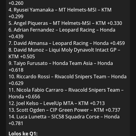
+0.260
4. Ryusei Yamanaka – MT Helmets-MSI – KTM
+0.299
5. Angel Piqueras – MT Helmets-MSI – KTM +0.330
6. Adrian Fernandez – Leopard Racing – Honda
+0.439
7. David Almansa – Leopard Racing – Honda +0.459
8. David Munoz – Liqui Moly Dynavolt Intact GP –
KTM +0.505
9. Taiyo Furusato – Honda Team Asia – Honda
+0.618
10. Riccardo Rossi – Rivacold Snipers Team – Honda
+0.629
11. Nicola Fabio Carraro – Rivacold Snipers Team –
Honda +0.656
12. Joel Kelso – LevelUp MTA – KTM +0.713
13. Scott Ogden – CIP Green Power – KTM +0.737
14. Luca Lunetta – SIC58 Squadra Corse – Honda
+0.781
Lolos ke Q1: