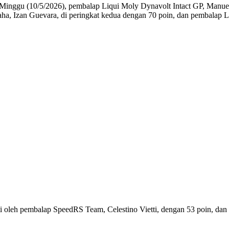
a Minggu (10/5/2026), pembalap Liqui Moly Dynavolt Intact GP, Manu
 Izan Guevara, di peringkat kedua dengan 70 poin, dan pembalap Liq
ati oleh pembalap SpeedRS Team, Celestino Vietti, dengan 53 poin, d