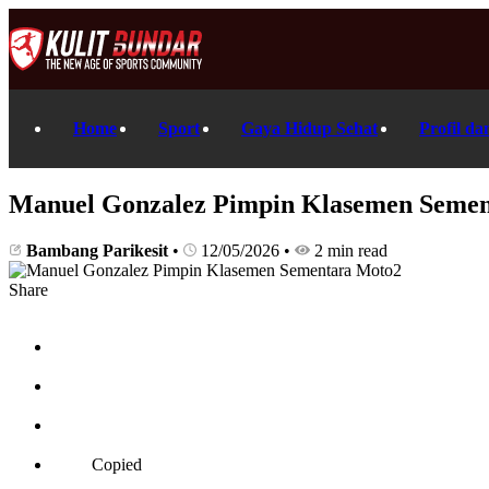
Home
Sport
Gaya Hidup Sehat
Profil da
Manuel Gonzalez Pimpin Klasemen Seme
Bambang Parikesit
•
12/05/2026
•
2 min read
Share
Copied