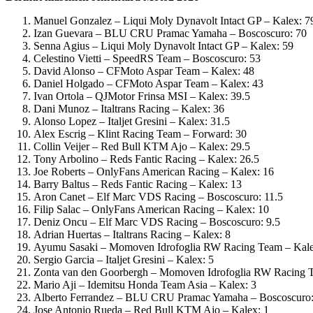
Manuel Gonzalez – Liqui Moly Dynavolt Intact GP – Kalex: 7
Izan Guevara – BLU CRU Pramac Yamaha – Boscoscuro: 70
Senna Agius – Liqui Moly Dynavolt Intact GP – Kalex: 59
Celestino Vietti – SpeedRS Team – Boscoscuro: 53
David Alonso – CFMoto Aspar Team – Kalex: 48
Daniel Holgado – CFMoto Aspar Team – Kalex: 43
Ivan Ortola – QJMotor Frinsa MSI – Kalex: 39.5
Dani Munoz – Italtrans Racing – Kalex: 36
Alonso Lopez – Italjet Gresini – Kalex: 31.5
Alex Escrig – Klint Racing Team – Forward: 30
Collin Veijer – Red Bull KTM Ajo – Kalex: 29.5
Tony Arbolino – Reds Fantic Racing – Kalex: 26.5
Joe Roberts – OnlyFans American Racing – Kalex: 16
Barry Baltus – Reds Fantic Racing – Kalex: 13
Aron Canet – Elf Marc VDS Racing – Boscoscuro: 11.5
Filip Salac – OnlyFans American Racing – Kalex: 10
Deniz Oncu – Elf Marc VDS Racing – Boscoscuro: 9.5
Adrian Huertas – Italtrans Racing – Kalex: 8
Ayumu Sasaki – Momoven Idrofoglia RW Racing Team – Kale
Sergio Garcia – Italjet Gresini – Kalex: 5
Zonta van den Goorbergh – Momoven Idrofoglia RW Racing T
Mario Aji – Idemitsu Honda Team Asia – Kalex: 3
Alberto Ferrandez – BLU CRU Pramac Yamaha – Boscoscuro:
Jose Antonio Rueda – Red Bull KTM Ajo – Kalex: 1