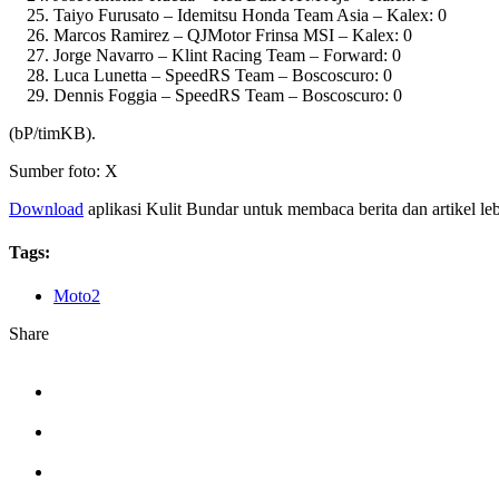
Taiyo Furusato – Idemitsu Honda Team Asia – Kalex: 0
Marcos Ramirez – QJMotor Frinsa MSI – Kalex: 0
Jorge Navarro – Klint Racing Team – Forward: 0
Luca Lunetta – SpeedRS Team – Boscoscuro: 0
Dennis Foggia – SpeedRS Team – Boscoscuro: 0
(bP/timKB).
Sumber foto: X
Download
aplikasi Kulit Bundar untuk membaca berita dan artikel le
Tags:
Moto2
Share