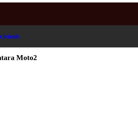
n Sejarah
ntara Moto2