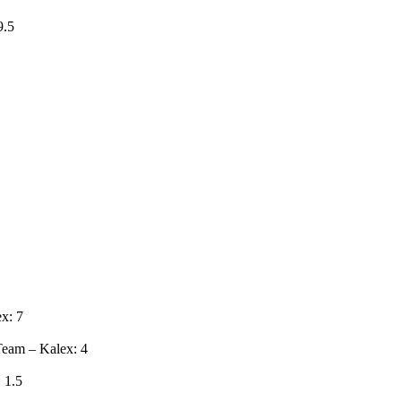
9.5
x: 7
eam – Kalex: 4
 1.5