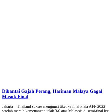
Dibantai Gajah Perang, Harimau Malaya Gagal
Masuk Final
Jakarta – Thailand sukses mengunci tiket ke final Piala AFF 2022
setelah meraih kemenangan telak 3-0 atas Malaysia di semi-final leg