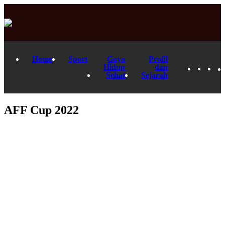
Home
Sport
Gaya
Profil
Hidup
dan
Sehat
Sejarah
AFF Cup 2022