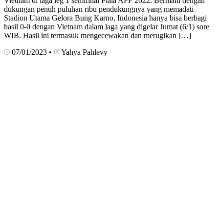
Vietnam di laga leg 1 semifinal Piala AFF 2022. Bermain dengan
dukungan penuh puluhan ribu pendukungnya yang memadati
Stadion Utama Gelora Bung Karno, Indonesia hanya bisa berbagi
hasil 0-0 dengan Vietnam dalam laga yang digelar Jumat (6/1) sore
WIB. Hasil ini termasuk mengecewakan dan merugikan […]
07/01/2023
•
Yahya Pahlevy