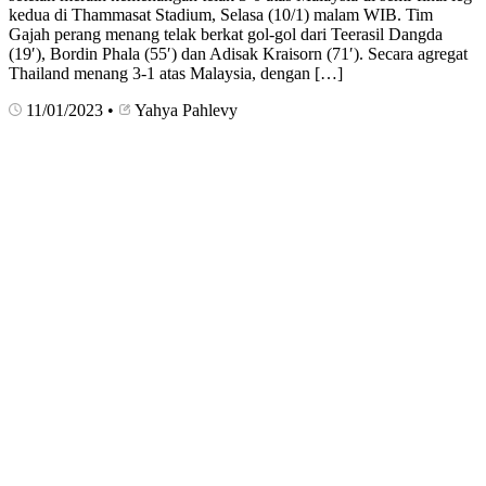
kedua di Thammasat Stadium, Selasa (10/1) malam WIB. Tim
Gajah perang menang telak berkat gol-gol dari Teerasil Dangda
(19′), Bordin Phala (55′) dan Adisak Kraisorn (71′). Secara agregat
Thailand menang 3-1 atas Malaysia, dengan […]
11/01/2023
•
Yahya Pahlevy