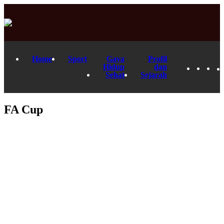
Home
Sport
Gaya
Profil
Hidup
dan
Sehat
Sejarah
FA Cup