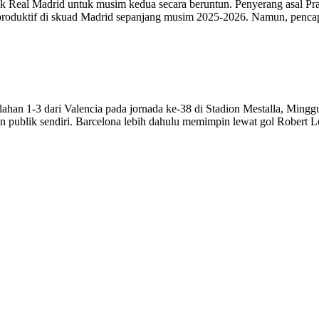
Real Madrid untuk musim kedua secara beruntun. Penyerang asal Pranc
g produktif di skuad Madrid sepanjang musim 2025-2026. Namun, penc
an 1-3 dari Valencia pada jornada ke-38 di Stadion Mestalla, Minggu
pan publik sendiri. Barcelona lebih dahulu memimpin lewat gol Robe