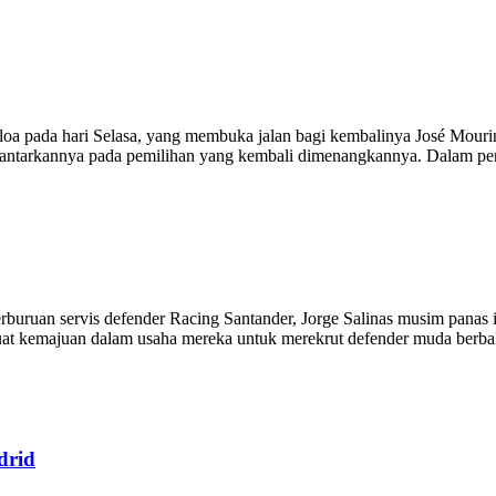
loa pada hari Selasa, yang membuka jalan bagi kembalinya José Mourin
antarkannya pada pemilihan yang kembali dimenangkannya. Dalam perny
perburuan servis defender Racing Santander, Jorge Salinas musim panas
 kemajuan dalam usaha mereka untuk merekrut defender muda berbakat
drid