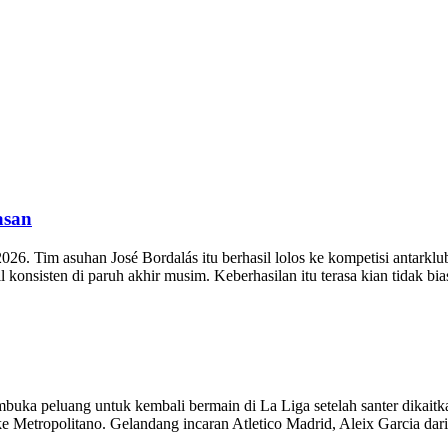
asan
2026. Tim asuhan José Bordalás itu berhasil lolos ke kompetisi antarklu
 konsisten di paruh akhir musim. Keberhasilan itu terasa kian tidak bi
uka peluang untuk kembali bermain di La Liga setelah santer dikaitka
Metropolitano. Gelandang incaran Atletico Madrid, Aleix Garcia da