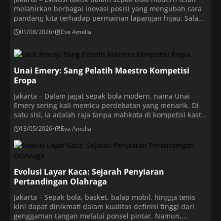
melahirkan berbagai inovasi posisi yang mengubah cara
pandang kita terhadap permainan lapangan hijau. Salah
satu transformasi paling radikal dan menarik untuk
01/08/2026
•
Eva Amelia
dibahas adalah pergeseran peran penyerang murni
menjadi seorang pengatur serangan yang bergerak
menjemput bola. Fenomena ini dikenal luas dengan
istilah false nine atau penyerang semu. […]
Unai Emery: Sang Pelatih Maestro Kompetisi
Eropa
Jakarta – Dalam jagat sepak bola modern, nama Unai
Emery sering kali memicu perdebatan yang menarik. Di
satu sisi, ia adalah raja tanpa mahkota di kompetisi kasta
kedua Eropa, namun di sisi lain, ia pernah melewati
13/05/2026
•
Eva Amelia
periode sulit di klub-klub raksasa yang menuntut hasil
instan. Namun, satu hal yang tidak bisa dibantah adalah
dedikasinya yang […]
Evolusi Layar Kaca: Sejarah Penyiaran
Pertandingan Olahraga
Jakarta – Sepak bola, basket, balap mobil, hingga tenis
kini dapat dinikmati dalam kualitas definisi tinggi dari
genggaman tangan melalui ponsel pintar. Namun,