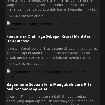
Jakarta – Dunia sepak bola telah menempuh perjalanan
yang sangat panjang sejak pertama kali manusia
menendang benda bulat untuk tujuan kompetisi. Jika kita
melihat bola modern yang digunakan di turnamen besar
02/05/2026
•
Eva Amelia
saat ini, sulit dipercaya bahwa alat olahraga ini dulunya
bermula dari sesuatu yang sangat mentah dan organik.
Evolusi bola sepak bukan sekadar perubahan bentuk, […]
Fenomena Olahraga Sebagai Ritual Identitas
Dan Budaya
Jakarta – Sepak bola di Brasil, sumo di Jepang, atau balap
karapan sapi di Madura bukan sekadar aktivitas fisik
untuk mencari pemenang. Jika kita membedah lebih
dalam, olahraga telah lama bertransformasi menjadi
01/05/2026
•
Eva Amelia
sebuah ritual budaya yang mengikat identitas, sejarah,
dan nilai-nilai luhur sebuah masyarakat. Olahraga bukan
lagi sekadar upaya membakar kalori atau mengejar
prestasi medali, […]
Bagaimana Sebuah Film Mengubah Cara Kita
Melihat Seorang Atlet
Jakarta – Film olahraga sering kali dianggap sebagai
genre yang dapat diprediksi: ada tim yang diremehkan,