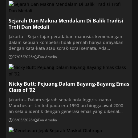
bertahan di lini tengah, hingga sebuah posisi dinamai
menurut namanya: The Makélélé Role. Claude Makélélé
bukan sekadar pemain; ia […]
Sejarah Dan Makna Mendalam Di Balik Tradisi
Trofi Dan Medali
Jakarta – Sejak fajar peradaban manusia, kemenangan
dalam sebuah kompetisi tidak pernah hanya dirayakan
dengan kata-kata atau sorak-sorai semata. Ada
kebutuhan mendalam bagi manusia untuk
07/05/2026
•
Eva Amelia
mengabadikan pencapaian tersebut dalam bentuk benda
fisik yang dapat digenggam, dipamerkan, dan diwariskan.
Inilah yang melahirkan tradisi trofi dan medali, sebuah
simbol universal tentang keunggulan, ketekunan, dan
kejayaan yang melampaui […]
Nicky Butt: Pejuang Dalam Bayang-Bayang Emas
Class of ’92
Jakarta – Dalam sejarah sepak bola Inggris, nama
Manchester United pada era 1990-an hingga awal 2000-
an selalu identik dengan generasi emas yang dikenal
sebagai “Class of ’92”. Di antara nama-nama populer
06/05/2026
•
Eva Amelia
seperti David Beckham yang glamor, Ryan Giggs yang
lincah, atau Paul Scholes yang jenius, terselip satu sosok
yang mungkin tidak selalu menghiasi sampul majalah,