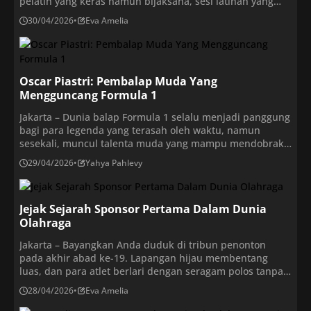
pelatih yang keras namun bijaksana, sesi latihan yang
melelahkan, dan kemenangan di detik-detik terakhir
30/04/2026
•
Eva Amelia
yang dramatis. Namun, jika kita melihat lebih dalam,
sinema olahraga telah melakukan jauh lebih banyak
daripada sekadar memberikan hiburan atau memicu
adrenalin. Film-film ini telah […]
Oscar Piastri: Pembalap Muda Yang
Mengguncang Formula 1
Jakarta – Dunia balap Formula 1 selalu menjadi panggung
bagi para legenda yang terasah oleh waktu, namun
sesekali, muncul talenta muda yang mampu mendobrak
kemapanan dengan kecepatan yang nyaris tidak masuk
29/04/2026
•
Yahya Pahlevy
akal. Di era modern ini, salah satu nama yang paling
mencuri perhatian adalah Oscar Piastri. Pembalap asal
Australia ini bukan sekadar pembalap muda yang […]
Jejak Sejarah Sponsor Pertama Dalam Dunia
Olahraga
Jakarta – Bayangkan Anda duduk di tribun penonton
pada akhir abad ke-19. Lapangan hijau membentang
luas, dan para atlet berlari dengan seragam polos tanpa
logo, tanpa merek, dan tanpa distraksi visual. Stadion
28/04/2026
•
Eva Amelia
pun bersih dari papan iklan digital yang berkedip.
Olahraga saat itu dipandang sebagai pengejaran murni