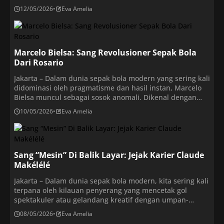
kemudahan ini merupakan puncak dari perjalanan
12/05/2026
•
Eva Amelia
panjang teknologi penyiaran yang membentang selama
lebih dari satu abad. Dari suara statis di radio hingga
realitas virtual yang imersif, teknologi penyiaran
pertandingan telah mengubah olahraga […]
Marcelo Bielsa: Sang Revolusioner Sepak Bola
Dari Rosario
Jakarta – Dalam dunia sepak bola modern yang sering kali
didominasi oleh pragmatisme dan hasil instan, Marcelo
Bielsa muncul sebagai sosok anomali. Dikenal dengan
julukan El Loco atau “Si Gila”, Bielsa bukan sekadar
10/05/2026
•
Eva Amelia
pelatih sepak bola; ia adalah seorang ideolog, peneliti,
dan mentor bagi generasi pelatih elit masa kini seperti
Pep Guardiola, Mauricio Pochettino, hingga […]
Sang “Mesin” Di Balik Layar: Jejak Karier Claude
Makélélé
Jakarta – Dalam dunia sepak bola modern, kita sering kali
terpana oleh kilauan penyerang yang mencetak gol
spektakuler atau gelandang kreatif dengan umpan-
umpan ajaibnya. Namun, ada satu nama yang berhasil
08/05/2026
•
Eva Amelia
mengubah perspektif dunia terhadap peran pemain