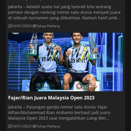
Jakarta – Adalah suatu hal yang lumrah bila seorang
pemain dengan ranking nomor satu dunia menjadi juara
di sebuah turnamen yang diikutinya. Namun hasil unik
terjadi di Malaysia Open 2023 ketika seluruh
16/01/2023
•
Yahya Pahlevy
pebulutangkis nomor satu dunia berhasil jadi juara.
Ganda putra rangking satu dunia, Fajar Alfian
/Muhammad Rian Ardianto memastikan rekor unik itu
terjadi. Dalam duel […]
Fajar/Rian Juara Malaysia Open 2023
Jakarta – Pasangan ganda nomor satu dunia, Fajar
Alfian/Muhammad Rian Ardianto berhasil jadi juara
Malaysia Open 2023 usai mengalahkan Liang Wei
Keng/Wang Chang dengan skor 21-18, 18-21, 21-
16/01/2023
•
Yahya Pahlevy
13.Permainan cepat tersaji di awal gim pertama.