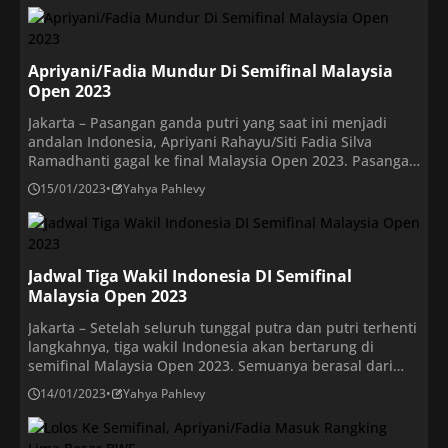
Fajar/Rian memperbesar keunggulan menjadi 9-7 lewat
reli 26 pukulan. Mereka mampu memaksa Wang Chang
melakukan kesalahan. Poin ke-10 lalu didapat Fajar/Rian
[…]
Apriyani/Fadia Mundur Di Semifinal Malaysia
Open 2023
Jakarta – Pasangan ganda putri yang saat ini menjadi
andalan Indonesia, Apriyani Rahayu/Siti Fadia Silva
Ramadhanti gagal ke final Malaysia Open 2023. Pasangan
Indonesia itu mundur karena Fadia cedera.Apriyani/Fadia
15/01/2023
•
Yahya Pahlevy
menghadapi ganda putri nomor satu dunia, Chen Qing
Chen/Jia Yi Fan, di Axiata Arena, Sabtu (14/1/2023) siang
WIB. Apriyani/Fadia sempat merepotkan Chen/Jia sejak
awal gim pertama. […]
Jadwal Tiga Wakil Indonesia DI Semifinal
Malaysia Open 2023
Jakarta – Setelah seluruh tunggal putra dan putri terhenti
langkahnya, tiga wakil Indonesia akan bertarung di
semifinal Malaysia Open 2023. Semuanya berasal dari
sektor ganda. Ketiga pasangan ganda Indonesia akan
14/01/2023
•
Yahya Pahlevy
menjalani partai semifinal Malaysia Open 2023 yang akan
digelar Axiata Arena court 1, Sabtu (14/1) mulai pukul
11.00 WIB. Tiga ganda Indonesia terbagi rata di […]