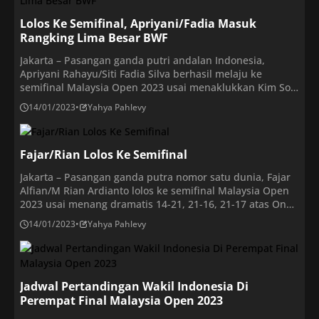
Lolos Ke Semifinal, Apriyani/Fadia Masuk
Rangking Lima Besar BWF
Jakarta – Pasangan ganda putri andalan Indonesia,
Apriyani Rahayu/Siti Fadia Silva berhasil melaju ke
semifinal Malaysia Open 2023 usai menaklukkan Kim So
Yeong/Kong Hee Yong dengan skor 22-20, 21-
14/01/2023
•
Yahya Pahlevy
15.Keberhasilan lolos ke senifinal membuat ranking BWF
Apriyani Rahayu / Siti Fadia Silva Ramadhanti masuk
jajaran top elite dunia. Ganda putri andalan Indonesia itu
Fajar/Rian Lolos Ke Semifinal
akan menempati ranking 5 […]
Jakarta – Pasangan ganda putra nomor satu dunia, Fajar
Alfian/M Rian Ardianto lolos ke semifinal Malaysia Open
2023 usai menang dramatis 14-21, 21-16, 21-17 atas Ong
Yew Sin/Teo Ee Yi di Axiata Arena, Jumat (13/1). Fajar dua
14/01/2023
•
Yahya Pahlevy
kali melakukan kesalahan beruntun dengan pukulan
yang menyangkut di net dan melebar. Kesalahan Teo Ee
Yi dalam mengembalikan pukulan Fajar membuat skor
imbang […]
Jadwal Pertandingan Wakil Indonesia Di
Perempat Final Malaysia Open 2023