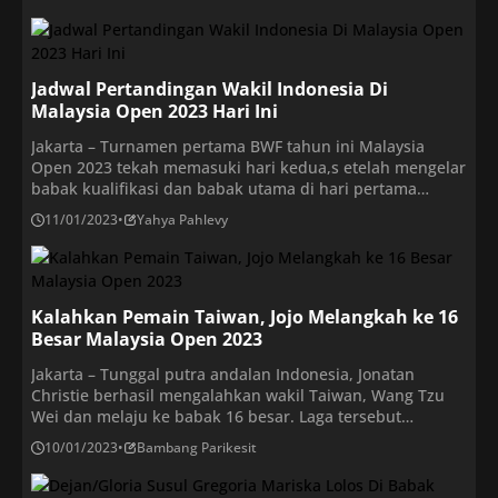
(11/1/2023), terdapat tujuh wakil Indonesia lain yang akan
berjuang di babak 32 besar. Hal ini menunjukkan
keseriusan PBSI menatap tahun 2023 dengan
menurunkan […]
Jadwal Pertandingan Wakil Indonesia Di
Malaysia Open 2023 Hari Ini
Jakarta – Turnamen pertama BWF tahun ini Malaysia
Open 2023 tekah memasuki hari kedua,s etelah mengelar
babak kualifikasi dan babak utama di hari pertama
kemarin. Skuad Merah Putih diketahui menurunkan 17
11/01/2023
•
Yahya Pahlevy
wakil dalam turnamen ini, dengan rincian 4 pemain
tunggal putra, 1 pemain tunggal putri, 6 pasangan ganda
putra, 2 pasangan ganda putri, dan 4 […]
Kalahkan Pemain Taiwan, Jojo Melangkah ke 16
Besar Malaysia Open 2023
Jakarta – Tunggal putra andalan Indonesia, Jonatan
Christie berhasil mengalahkan wakil Taiwan, Wang Tzu
Wei dan melaju ke babak 16 besar. Laga tersebut
dilangsungkan di Axiata Arena, Kuala Lumpur pada
10/01/2023
•
Bambang Parikesit
Selasa (10/1/2023) siang WIB. Jojo menang lewat dua gim
langsung dengan skor 21-19 dan 21-13. Keberhasilan ini