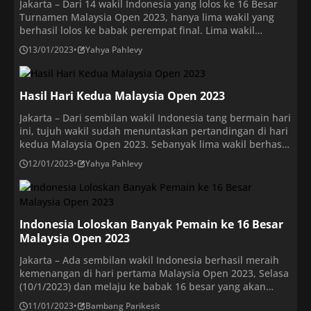
Jakarta – Dari 14 wakil Indonesia yang lolos ke 16 Besar
Turnamen Malaysia Open 2023, hanya lima wakil yang
berhasil lolos ke babak perempat final. Lima wakil
Indonesia mampu lolos ke babak perempat final yang
13/01/2023
•
Yahya Pahlevy
akan berlangsung pada hari ini. Dua dari sektor ganda
putra dan sisanya masing-masing satu wakil dari tunggal
putra, ganda putri, […]
Hasil Hari Kedua Malaysia Open 2023
Jakarta – Dari sembilan wakil Indonesia tang bermain hari
ini, tujuh wakil sudah menuntaskan pertandingan di hari
kedua Malaysia Open 2023. Sebanyak lima wakil berhasil
melaju ke babak 16 besar, sedangkan dua lainnya
12/01/2023
•
Yahya Pahlevy
tersingkir. Bermain di Axiata Arena, Rabu (11/1/2023),
lima wakil yang lolos didominasi ganda putra sebanyak
tiga wakil, yaitu Leo Rolly Carnando/Daniel Marthin, […]
Indonesia Loloskan Banyak Pemain ke 16 Besar
Malaysia Open 2023
Jakarta – Ada sembilan wakil Indonesia berhasil meraih
kemenangan di hari pertama Malaysia Open 2023, Selasa
(10/1/2023) dan melaju ke babak 16 besar yang akan
dilangsungkan pada Kamis (12/1/2023). Hari ini, Rabu
11/01/2023
•
Bambang Parikesit