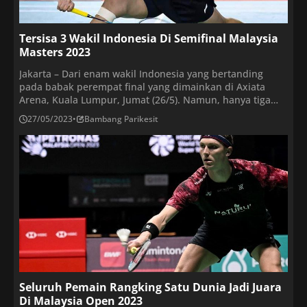
Tersisa 3 Wakil Indonesia Di Semifinal Malaysia
Masters 2023
Jakarta – Dari enam wakil Indonesia yang bertanding
pada babak perempat final yang dimainkan di Axiata
Arena, Kuala Lumpur, Jumat (26/5). Namun, hanya tiga
yang berhasil melaju ke empat besar. Nama nama besar
27/05/2023
•
Bambang Parikesit
pemain Indonesia ternyata gagal melaju ke babak
semifinal, ada Anthony Ginting, Jonatan Christie, The
Minions, The Daddies dikalahkan lawan lawannya di
babak […]
Seluruh Pemain Rangking Satu Dunia Jadi Juara
Di Malaysia Open 2023