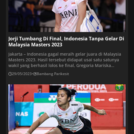
Jorji Tumbang Di Final, Indonesia Tanpa Gelar Di
Malaysia Masters 2023
Jakarta – Indonesia gagal meraih gelar juara di Malaysia
Masters 2023. Hasil tersebut didapat usai satu satunya
wakil yang berhasil lolos ke final, Gregoria Mariska
Tunjung kalah dari Akane Yamaguchi pada partai
29/05/2023
•
Bambang Parikesit
final Malaysia Masters 2023 di Axiata Arena, Kuala
Lumpur, Minggu (28/5) siang. Sebuah pengembalian yang
melebar dari Gregoria menjadi poin pembuka dalam laga
penentuan gelar juara […]