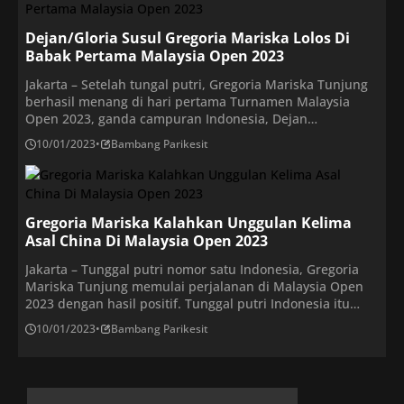
menyusul beberapa wakil Indoneisa yang juga lolos di […]
Dejan/Gloria Susul Gregoria Mariska Lolos Di
Babak Pertama Malaysia Open 2023
Jakarta – Setelah tungal putri, Gregoria Mariska Tunjung
berhasil menang di hari pertama Turnamen Malaysia
Open 2023, ganda campuran Indonesia, Dejan
Ferdinansyah/Gloria Emanuelle Widjaja berhasil melaju
10/01/2023
•
Bambang Parikesit
ke 16 besar Malaysia Open 2023. Hasil serupa juga diraih
Febriana Dwipuji Kusuma/Amalia Cahaya Pratiwi di sektor
ganda putri. Bermain di Axiata Arena court 3, Selasa
(10/1), Dejan/Gloria berhasil […]
Gregoria Mariska Kalahkan Unggulan Kelima
Asal China Di Malaysia Open 2023
Jakarta – Tunggal putri nomor satu Indonesia, Gregoria
Mariska Tunjung memulai perjalanan di Malaysia Open
2023 dengan hasil positif. Tunggal putri Indonesia itu
melangkah ke babak 16 besar usai mengalahkan
10/01/2023
•
Bambang Parikesit
unggulan kelima asal China, He Bing Jiao dengan skor 21-
11, 21-17. Bermain di Axiata Arena, Selasa (10/1), Gregoria
mampu melesat meninggalkan lawannya sejak awal gim
[…]