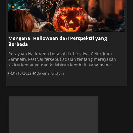
Mengenal Halloween dari Perspektif yang
Berbeda
Perayaan Halloween berasal dari festival Celtic kuno
Samhain. Festival tersebut adalah tentang merayakan
siklus kematian dan kelahiran kembali. Yang mana
kemudian, pada abad kedelapan, Paus Katolik Gregorius
31/10/2022
•
Dayana Kristyka
III memutuskan untuk menyebut 1 November sebagai
Hari Semua Orang Kudus. Seiring dengan waktu, dua hari
libur yang berbeda mulai menyatu dan
fondasi Halloween mulai terbentuk. Malam sebelum 1
November dikenal sebagai All […]