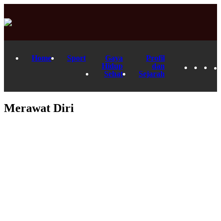
Home
Sport
Gaya
Profil
Hidup
dan
Sehat
Sejarah
Merawat Diri